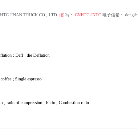
TC JINAN TRUCK CO., LTD.
缩
写：
CNHTC-JNTC
电子信箱： dongshiba
flation ; Defl ; die Deflation
 coffee ; Single espresso
io ; ratio of compression ; Ratio ; Combustion ratio