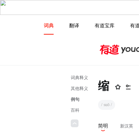
词典
翻译
有道宝库
有
词典释义
缩
其他释义
例句
/ suō /
百科
简明
新汉英