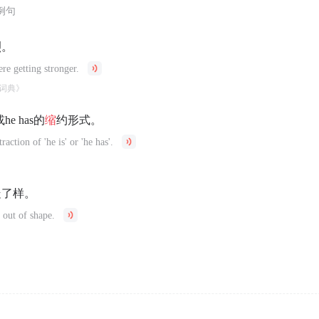
例句
烈。
re getting stronger.
词典》
或he has的
缩
约形式。
raction of 'he is' or 'he has'.
走了样。
 out of shape.