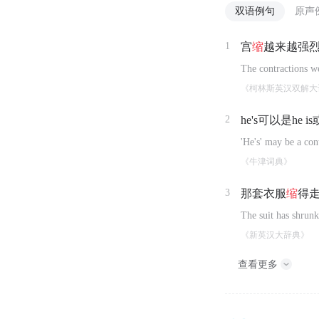
双语例句
原声
1
宫
缩
越来越强
The contractions we
《柯林斯英汉双解大
2
he's可以是he is
'He's' may be a cont
《牛津词典》
3
那套衣服
缩
得
The suit has shrunk
《新英汉大辞典》
查看更多