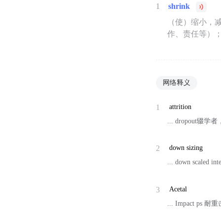
1
shrink
（使）缩小，
作、责任等）；
网络释义
1
attrition
... dropout
2
down sizing
... down scaled i
3
Acetal
... Impact p