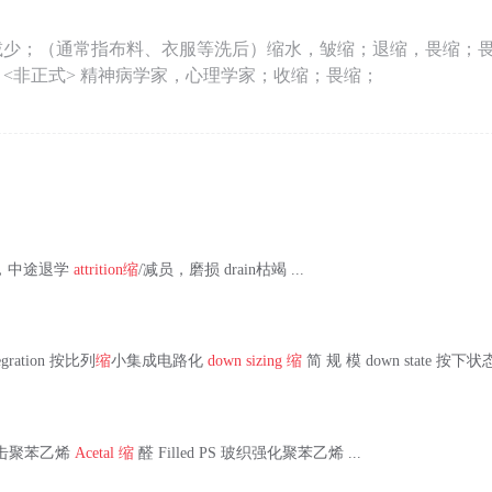
减少；（通常指布料、衣服等洗后）缩水，皱缩；退缩，畏缩；
<非正式> 精神病学家，心理学家；收缩；畏缩；
辍学者，中途退学
attrition
缩
/减员，磨损 drain枯竭 ...
ntegration 按比列
缩
小集成电路化
down sizing
缩
简 规 模 down state 按下状态 
s 耐重击聚苯乙烯
Acetal
缩
醛 Filled PS 玻织强化聚苯乙烯 ...