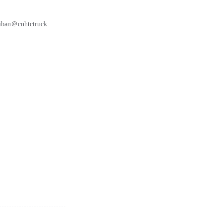
n＠cnhtctruck.