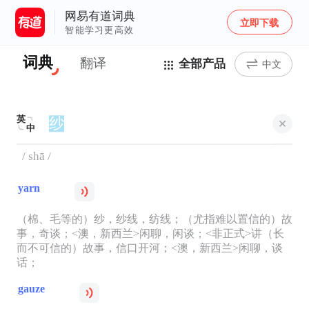
网易有道词典
立即下载
智能学习更高效
词典
翻译
全部产品
中文
英
中
/ shā /
yarn
（棉、毛等的）纱，纱线，纺线；（尤指难以置信的）故
事，奇谈；<澳，新西兰>闲聊，闲谈；<非正式>讲（长
而不可信的）故事，信口开河；<澳，新西兰>闲聊，谈
话；
gauze