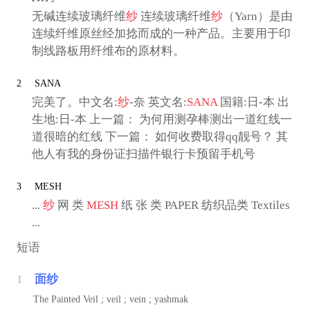
无碱连续玻璃纤维
纱
连续玻璃纤维
纱
（Yarn）是由
连续纤维原丝经加捻而成的一种产品。主要用于印
制线路板用纤维布的原材料。
2
SANA
完美了。中文名:
纱
-奈 英文名:
SANA
国籍:日-本 出
生地:日-本 上一篇： 为何用测孕棒测出一道红线一
道很暗的红线 下一篇： 如何收费取得qq靓号？ 其
他人有我的身份证扫描件银行卡预留手机号
3
MESH
...
纱
网 类
MESH
纸 张 类 PAPER 纺织品类 Textiles
...
短语
1
面纱
The Painted Veil ; veil ; vein ; yashmak