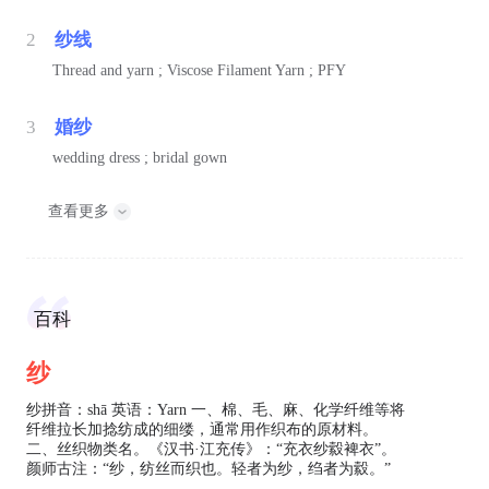
2
纱线
Thread and yarn ; Viscose Filament Yarn ; PFY
3
婚纱
wedding dress ; bridal gown
查看更多
百科
纱
纱拼音：shā 英语：Yarn 一、棉、毛、麻、化学纤维等将
纤维拉长加捻纺成的细缕，通常用作织布的原材料。
二、丝织物类名。《汉书·江充传》：“充衣纱縠裨衣”。
颜师古注：“纱，纺丝而织也。轻者为纱，绉者为縠。”