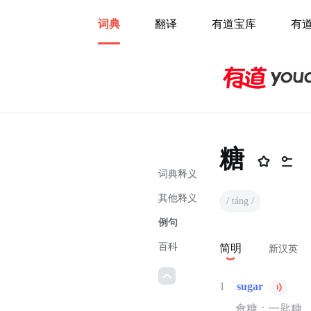
词典
翻译
有道宝库
有
糖
词典释义
其他释义
/ táng /
例句
百科
简明
新汉英
1
sugar
食糖；一匙糖