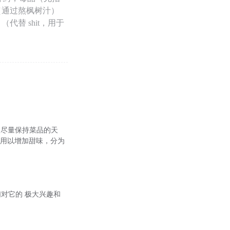
（通过熬枫树汁）
替 shit，用于
议尽量保持菜品的天
r)：用以增加甜味，分为
们对它的 极大兴趣和