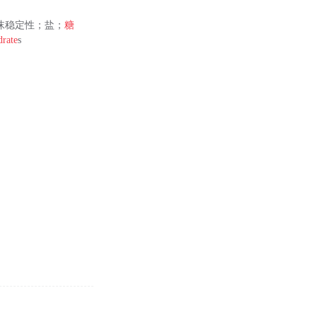
沫稳定性；盐；
糖
drate
s