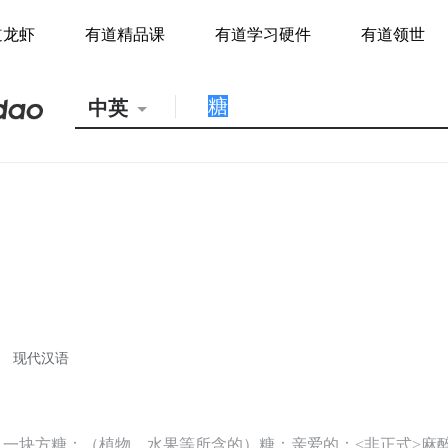
道龙虾
有道精品课
有道学习硬件
有道领世
中英
现代汉语
，一块方糖；（植物、水果等所含的）糖；亲爱的；<非正式>麻