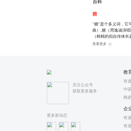
百科
糖
"糖"是个多义词，它
曲）,糖（周逸涵演唱歌
（棉棉的拟自传体长
查看更多
教
有
关注公众号
中国
获取更多服务
网
企
更多新动态
有道
有