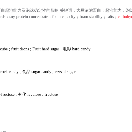
蛋白起泡能力及泡沫稳定性的影响 关键词：大豆浓缩蛋白；起泡能力；泡
rds：soy protein concentrate；foam capacity；foam stability；salts；
carbohy
cube ; fruit drops ; Fruit hard sugar ;
电影
hard candy
品
rock candy ;
食品
sugar candy ; crystal sugar
-fructose ;
有化
levulose ; fructose