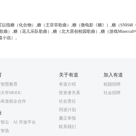
可以指糖（化合物）,糖（王菲菲歌曲）,糖（微电影《糖》）,糖（SNH4
曲）,糖（花儿乐队歌曲）,糖（北大原创校园歌曲）,糖（游戏Minecraf
篇小说）。
育
关于有道
加入有道
道智慧教育
有道介绍
校园招聘
大学MOOC
投资者关系
社会招聘
易有道校企合作
社会责任
同道计划
业
廉正举报
智云 · AI 开放平台
联系我们
道智选