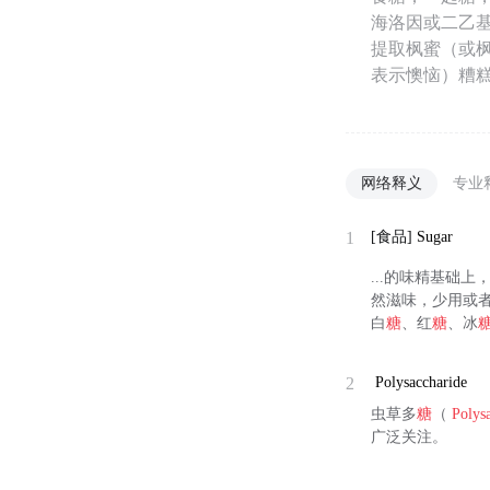
海洛因或二乙
提取枫蜜（或枫
表示懊恼）糟糕
网络释义
专业
1
[食品]
Sugar
...的味精基础
然滋味，少用或者
白
糖
、红
糖
、冰
2
Polysaccharide
虫草多
糖
（
Polys
广泛关注。