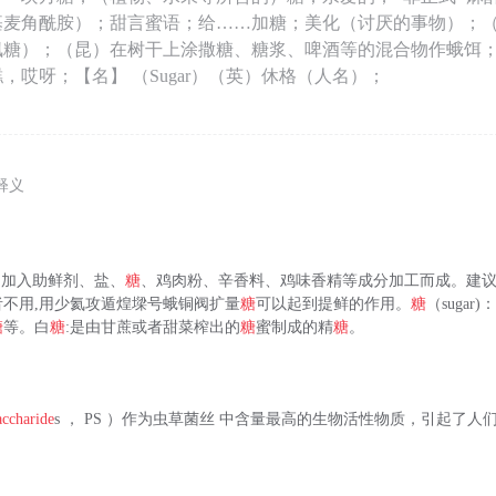
基麦角酰胺）；甜言蜜语；给……加糖；美化（讨厌的事物）；
糖）；（昆）在树干上涂撒糖、糖浆、啤酒等的混合物作蛾饵；（代
，哎呀；【名】 （Sugar）（英）休格（人名）；
释义
上，加入助鲜剂、盐、
糖
、鸡肉粉、辛香料、鸡味香精等成分加工而成。建
不用,用少氦攻遁煌墚号蛾铜阀扩量
糖
可以起到提鲜的作用。
糖
（suga
糖
等。白
糖
:是由甘蔗或者甜菜榨出的
糖
蜜制成的精
糖
。
accharide
s ， PS ）作为虫草菌丝 中含量最高的生物活性物质，引起了人