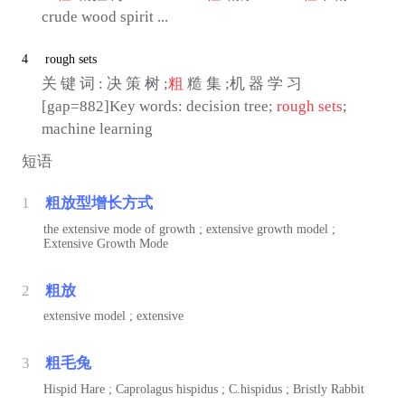
crude wood spirit ...
4
rough sets
关 键 词 : 决 策 树 ;
粗
糙 集 ;机 器 学 习
[gap=882]Key words: decision tree;
rough sets
;
machine learning
短语
1
粗放型增长方式
the extensive mode of growth ; extensive growth model ;
Extensive Growth Mode
2
粗放
extensive model ; extensive
3
粗毛兔
Hispid Hare ; Caprolagus hispidus ; C.hispidus ; Bristly Rabbit