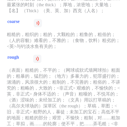
最紧张的时刻（the thick）；厚地，浓密地；大量地；
【名】 （Thick）（美、英、加）西克（人名）；
coarse
粗糙的，粗织的；粗的，大颗粒的；粗鲁的，粗俗的；
（人的容貌）难看的，不雅的；（食物，饮料）粗劣的；
<英>与钓淡水鱼有关的；
rough
（表面）粗糙的，不平的；（网球或软式墙网球拍）粗面
的；粗暴的，猛烈的；（地方）多暴力的，犯罪盛行的；
汹涌的，风浪很大的；粗制的，不完善的；粗俗的，不讲
究的；粗略的，大致的；<非正式> 艰难的，不愉快的；<
英，非正式> 身体不适的；（声音）粗哑的，不悦耳的；
（酒）涩味的；未经加工的；（文具）用以打草稿的；
（高尔夫球场的）深草区（the rough）；草稿，草图；<
旧，非正式> 粗野的人，暴徒；未加工的宝石；高低不平
的地面；粗糙的部分；艰苦，不愉快；粗制，对……粗加
工；草拟，画……的轮廓；使不平，把……弄毛糙；<非