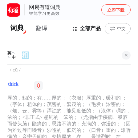
网易有道词典
立即下载
智能学习更高效
词典
翻译
全部产品
中文
英
中
/ cū /
thick
厚的，粗的；有……厚的；（衣服）厚重的，暖和的 ；
（字体）粗体的；茂密的，繁茂的；（毛发）浓密的；
（烟、云、雾等）浑浊的，能见度低的；（液体）稠的，
浓的；<非正式> 愚钝的，笨的；（尤指由于疾病、酗酒
而使头脑）隐痛的，思路不清的；充满的，弥漫的；（因
为难过等而嗓音）沙哑的，低沉的；（口音）重的，难听
懂的；亲密无间的，交情厚的；在……最激烈时，在……