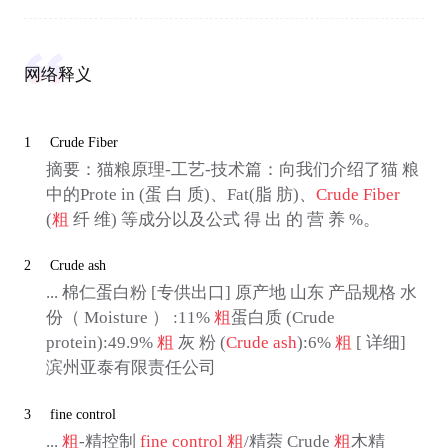
网络释义
1
Crude Fiber
摘要：猫粮原理-工艺-技术篇：向我们介绍了猫 粮
中的Prote in (蛋 白 质)、Fat(脂 肪)、
Crude Fiber
(
粗
纤 维) 等成分以及公式 得 出 的 营 养 %。
2
Crude ash
... 棉仁蛋白粉 [专供出口] 原产地 山东 产品规格 水
份（ Moisture ） :11%
粗
蛋白质 (Crude
protein):49.9%
粗
灰 粉 (
Crude ash
):6%
粗
[ 详细]
滨州亚泰有限责任公司
3
fine control
...
粗
-精控制
fine control
粗
/精萘 Crude
粗
木精