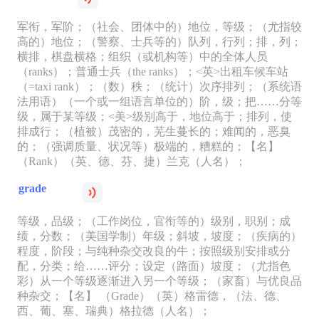
军衔，军阶；（社会、团体中的）地位，等级；（尤指较
高的）地位；（警察、士兵等的）队列，行列；排，列；
横排，棋盘横格；组织（或机构等）中的全体人员
（ranks）；普通士兵（the ranks）；<英>出租车候车站
（=taxi rank）；（数）秩；（统计）次序排列；（系统语
法用语）（一个或一组语言单位的）阶，级；把……分等
级，属于某等级；<美>级别高于，地位高于；排列，使
排成行；（植被）茂密的，芜生蔓长的；难闻的，恶臭
的；（强调质量、状况等）极端的，糟糕的；【名】
（Rank）（英、德、芬、捷）兰克（人名）；
grade
等级，品级；（工作岗位，官衔等的）级别，职别；成
绩，分数；（美国学制）年级；斜坡，坡度；（疾病的）
程度，阶段；与纯种杂交改良的牛；按照级别安排或分
配，分类；给……评分；设定（路面）坡度；（尤指色
彩）从一个等级逐渐进入另一个等级；（家畜）与优良品
种杂交；【名】 （Grade）（英）格雷德，（法、德、
西、葡、塞、瑞典）格拉德（人名）；