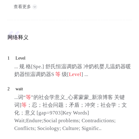
查看更多
网络释义
1
Level
... 规 格[Spe.] 舒氏恒温调奶器 冲奶机婴儿温奶器暖
奶器恒温调奶器S
等
级[
Level
] ...
2
wait
...词“
等
”的社会学意义_心雾蒙蒙_新浪博客 关键
词]
等
；忍；社会问题；矛盾；冲突；社会学；文
化；意义 [gap=9703]Key Words]
Wait;Endure;Social problems; Contradictions;
Conflicts; Sociology; Culture; Signific..