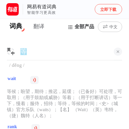
网易有道词典
立即下载
智能学习更高效
词典
翻译
全部产品
中文
英
中
/ děng /
wait
等候；盼望，期待；推迟，延缓；（已备好）可处理，可
取用；（用于鼓励或威胁）等着；（用于打断讲话）等一
下，慢着；服侍，招待；等待，等候的时间；<史>（城
镇）官方乐队（waits）；【名】 （Wait）（英）韦特，
（捷）魏特（人名）；
rank