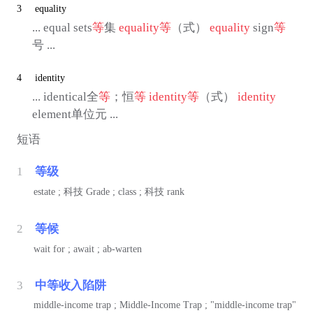
3
equality
... equal sets
等
集
equality
等
（式）
equality
sign
等
号 ...
4
identity
... identical全
等
；恒
等
identity
等
（式）
identity
element单位元 ...
短语
1
等级
estate ;
科技
Grade ; class ;
科技
rank
2
等候
wait for ; await ; ab-warten
3
中等收入陷阱
middle-income trap ; Middle-Income Trap ; "middle-income trap"