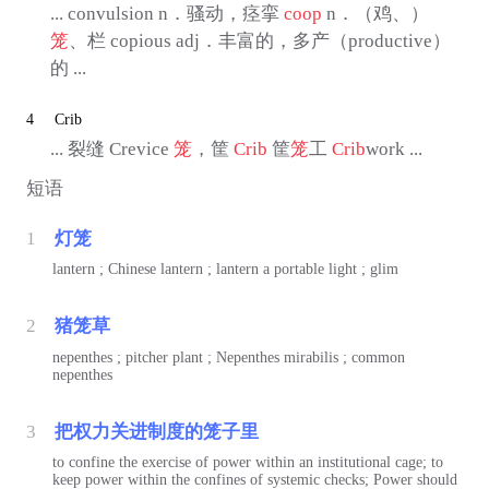
... convulsion n．骚动，痉挛
coop
n．（鸡、）
笼
、栏 copious adj．丰富的，多产（productive）
的 ...
4
Crib
... 裂缝 Crevice
笼
，筐
Crib
筐
笼
工
Crib
work ...
短语
1
灯笼
lantern ; Chinese lantern ; lantern a portable light ; glim
2
猪笼草
nepenthes ; pitcher plant ; Nepenthes mirabilis ; common
nepenthes
3
把权力关进制度的笼子里
to confine the exercise of power within an institutional cage; to
keep power within the confines of systemic checks; Power should