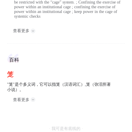
be restricted with the “cage” system. ; Confining the exercise of
power within an institutional cage ; confining the exercise of
power within an institutional cage ; keep power in the cage of
systemic checks
查看更多
百科
笼
"笼"是个多义词，它可以指笼（汉语词汇）,笼（弥泪所著
小说）。
查看更多
· 我可是有底线的 ·