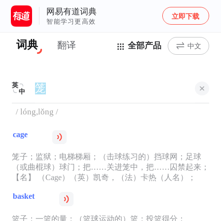
网易有道词典
立即下载
智能学习更高效
词典
翻译
全部产品
中文
英
中
/ lóng,lǒng /
cage
笼子；监狱；电梯梯厢；（击球练习的）挡球网；足球
（或曲棍球）球门；把……关进笼中，把……囚禁起来；
【名】 （Cage）（英）凯奇，（法）卡热（人名）；
basket
篮子；一篮的量；（篮球运动的）篮；投篮得分；