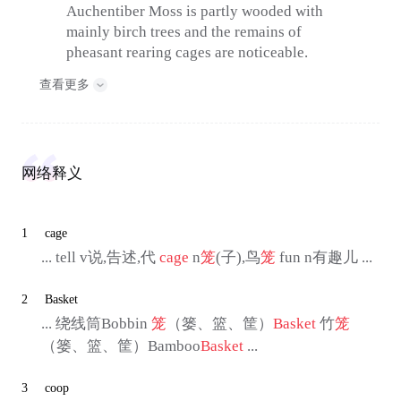
Auchentiber Moss is partly wooded with
mainly birch trees and the remains of
pheasant rearing cages are noticeable.
查看更多
网络释义
1
cage
... tell v说,告述,代
cage
n
笼
(子),鸟
笼
fun n有趣儿 ...
2
Basket
... 绕线筒Bobbin
笼
（篓、篮、筐）
Basket
竹
笼
（篓、篮、筐）Bamboo
Basket
...
3
coop