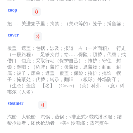
coop
把……关进笼子里；拘禁；（关鸡等的）笼子；捕鱼篓；
cover
覆盖，遮盖；包括，涉及；报道；占（一片面积）；行走
（一段路程）；足够支付；给……保险；顶替，代替；找
借口，包庇；采取行动（保护自己）；掩护；守住，封
锁；翻唱；（桥牌）盖打；覆盖物，遮盖物；封面，封
底；被子，床单；遮盖，覆盖；保险；掩护；掩饰，幌
子；掩蔽处；代替；转录，翻唱；（板球）外场防守；
（生态）盖度；【名】 （Cover）（英）科弗，（意）科
韦尔（人名）；
steamer
汽船，大轮船；汽锅，蒸锅；<非正式>湿式潜水服；结
帮抢劫者，团伙抢劫者；<美> 沙海螂；蒸汽熨斗；