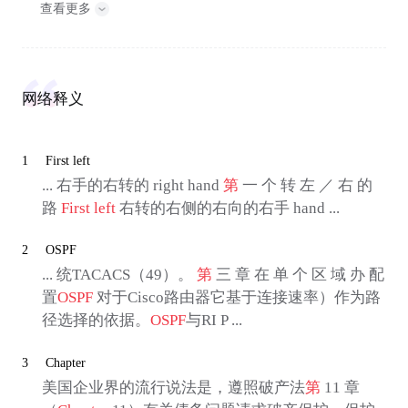
查看更多
网络释义
1
First left
... 右手的右转的 right hand
第
一 个 转 左 ／ 右 的
路
First left
右转的右侧的右向的右手 hand ...
2
OSPF
... 统TACACS（49）。
第
三 章 在 单 个 区 域 办 配
置
OSPF
对于Cisco路由器它基于连接速率）作为路
径选择的依据。
OSPF
与RI P ...
3
Chapter
美国企业界的流行说法是，遵照破产法
第
11 章