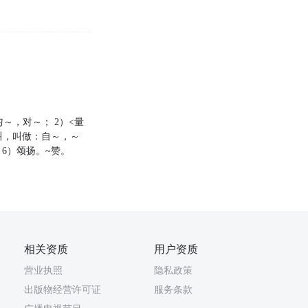
匀～，对～； 2）<量
2）叫，叫做：自～，～
 6）颂扬。~赞。
相关资质
用户资质
营业执照
隐私政策
出版物经营许可证
服务条款