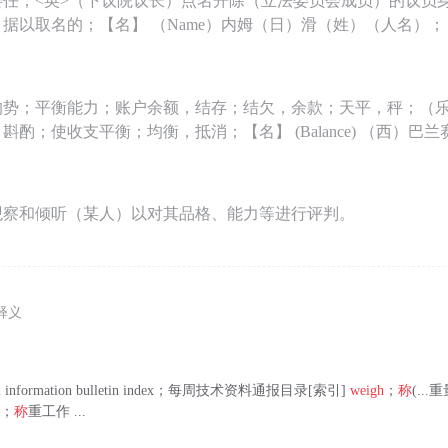
委任；<英>（下议院议长）点名开除（立法委员会成员）的议员
据以取名的；【名】 （Name）内姆（日）滑（姓）（人名）；
均势；平衡能力；账户余额，结存；结欠，余款；天平，秤；（
斟酌；使收支平衡；均衡，抵消；【名】 (Balance) （西）巴
观察和倾听（某人）以对其品格、能力等进行评判。
释义
hnical information bulletin index；每周技术资料通报目录[索引]
weigh
；
称
(..
on；
称
重工作 ...