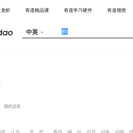
道龙虾
有道精品课
有道学习硬件
有道领世
中英
现代汉语
称呼；认为……是，把……看作；喊，叫；召开，召集；召唤，