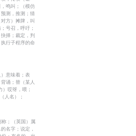
叫，鸣叫；（模仿
；预测，推测；猜
（对方）摊牌，叫
访；号召，呼吁；
，抉择；裁定，判
；执行子程序的命
人）意味着；表
，背诵；替（某人
力）哎呀，喂；
伊（人名）；
别称；（英国）属
…的名字；说定，