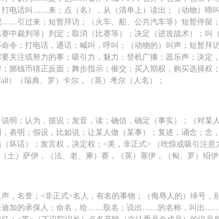
；打电话叫……来；点（名），从（清单上）读出；（动物）啼
把……引过来；短暂拜访；（火车、船、公共汽车等）短暂停留
比赛中裁判等）判定；取消（比赛等）；决定（进攻战术）；叫
序命令；打电话，通话；喊叫，呼叫；（动物的）叫声；短暂拜
需要关注或努力的事；吸引力，魅力；登机广播；器乐声；决定
牌；掷钱币猜正反面；舞步指示；催交；买入期权，购买选择权
Call）（瑞典、罗）卡尔，（英）考尔（人名）；
，说明；认为，据说；发音，读；确信，确定（事实）；（对某
明，表明；假设，比如说；让某人做（某事）；复述，诵念；念
（坏话）；发言权，决定权；<美，非正式> （吃惊或吸引注意
y）（土）萨伊，（法、老、柬）赛，（英）塞伊，（匈、罗）绍
名声，名誉；<非正式>名人，有名的事物；（侮辱人的）绰号，
辛迪加的承保人；命名，给……取名；说出……的名称，叫出…