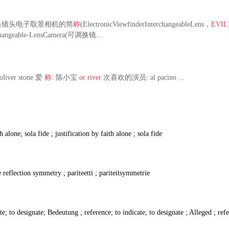
换镜头电子取景相机的简
称
(ElectronicViewfinderInterchangeableLens，
EVIL
rchangeable-LensCamera(可调换镜...
iver stone 爱
称
: 陈小宝
or river
次喜欢的演员: al pacino ...
th alone; sola fide ; justification by faith alone ; sola fide
e reflection symmetry ; pariteetti ; pariteitsymmetrie
ate; to designate; Bedeutung ; reference; to indicate; to designate ; Alleged ; ref