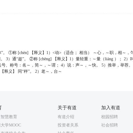
”。 ①称 [chèn] 【释义】1）<动>（适合； 相当） ～心，～职，相～，
3）通“趁”。 ②称 [chēng] 【释义】1）量轻重：～量（liáng ）； 
名号、称号：名～，简～，～谓； 4）说：声～，～快。 5）推举，举荐。
g] 【释义】 同“秤”。 2）老～，台～
育
关于有道
加入有道
道智慧教育
有道介绍
校园招聘
大学MOOC
投资者关系
社会招聘