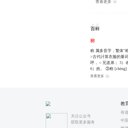
查看更多
百科
称
称 属多音字，繁体“称
>古代计算衣服的量词。 
呼，～兄道弟； 3）
6）姓。 ③称 [chèn
查看更多
教
有
关注公众号
中国
获取更多服务