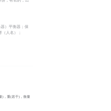
身份；有名的，出
乐器）平衡器；保
兰赛（人名）；
.重量)，重(若干)，衡量