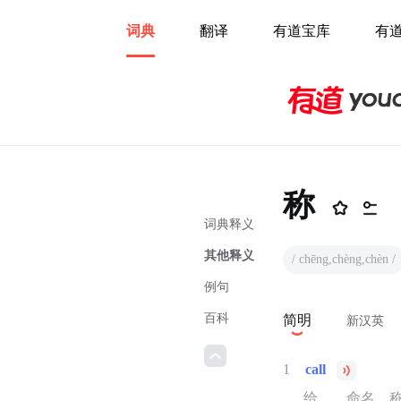
词典
翻译
有道宝库
有
称
词典释义
其他释义
/ chēng,chèng,chèn /
例句
百科
简明
新汉英
1
call
给……命名，