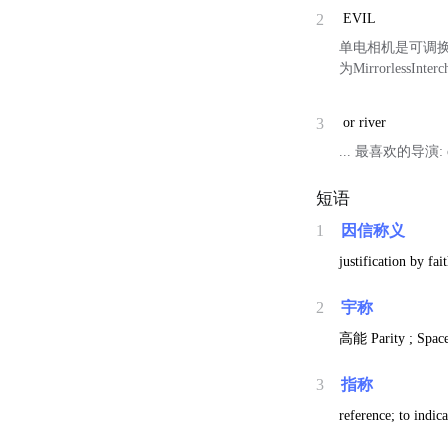
2
EVIL
单电相机是可调
为MirrorlessInte
3
or river
... 最喜欢的导演: ol
短语
1
因信称义
justification by fai
2
宇称
高能
Parity ; Spac
3
指称
reference; to indic