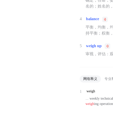
确定；任命，
名的；姓名的，
4
balance
平衡，均衡，
持平衡；权衡，
5
weigh up
审视，评估：
网络释义
专业
1
weigh
... weekly tec
weigh
ing operati