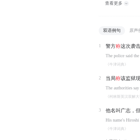
查看更多
双语例句
原声
1
警方
称
这次袭
The police said the
《牛津词典》
2
当局
称
该监狱
The authorities say
《柯林斯英汉双解大
3
他名叫广志，
His name's Hiroshi
《牛津词典》