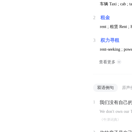
车辆
Taxi ; cab ; ta
2
租金
rent ;
租赁
Rent ; 
3
权力寻租
rent-seeking ; powe
查看更多
双语例句
原声
1
我们没有自己
We don't own our T
《牛津词典》