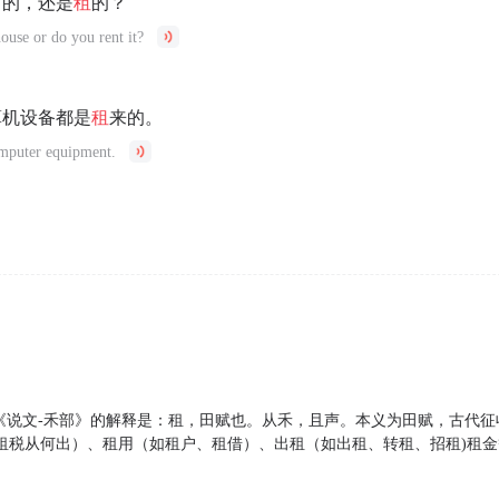
己的，还是
租
的？
use or do you rent it?
算机设备都是
租
来的。
omputer equipment.
，《说文-禾部》的解释是：租，田赋也。从禾，且声。本义为田赋，古代
租税从何出）、租用（如租户、租借）、出租（如出租、转租、招租)租