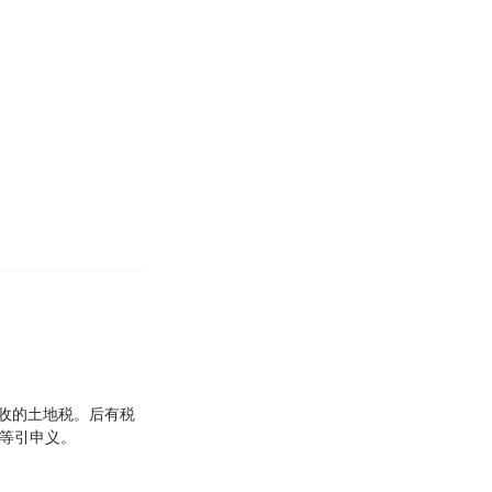
征收的土地税。后有税
金等引申义。