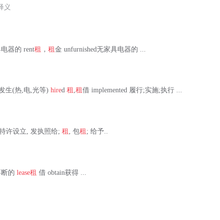
释义
家具电器的 rent
租
，
租
金 unfurnished无家具电器的 ...
 产生,发生(热,电,光等)
hire
d
租
,
租
借 implemented 履行;实施;执行 ...
动) 特许设立, 发执照给;
租
, 包
租
; 给予..
持续不断的
lease
租
借 obtain获得 ...