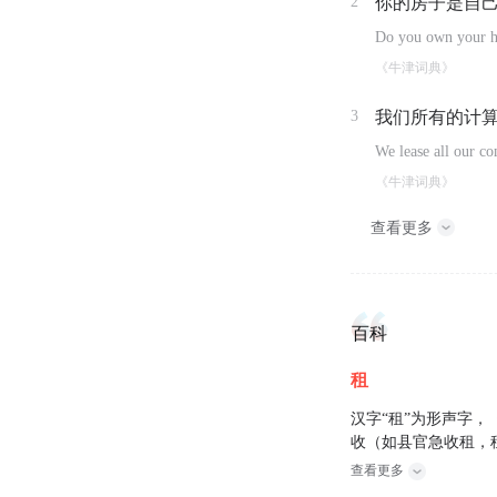
2
你的房子是自
Do you own your ho
《牛津词典》
3
我们所有的计
We lease all our c
《牛津词典》
查看更多
百科
租
汉字“租”为形声字
收（如县官急收租，
查看更多