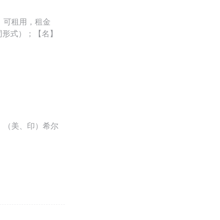
 可租用，租金
分词形式）；【名】
e）（美、印）希尔