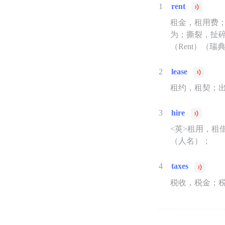
1
rent
租金，租用费
为；撕裂，扯碎
（Rent）（
2
lease
租约，租契；
3
hire
<英>租用，租
（人名）；
4
taxes
税收，税金；税