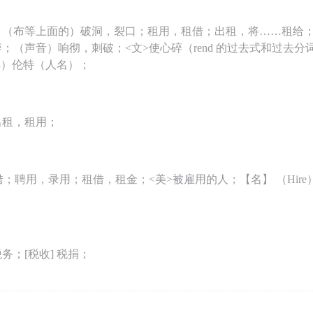
；（布等上面的）破洞，裂口；租用，租借；出租，将……租给；
；（声音）响彻，刺破；<文>使心碎（rend 的过去式和过去
瑞典）伦特（人名）；
出租，租用；
借；聘用，录用；租借，租金；<美>被雇用的人；【名】 （Hir
务；[税收] 税捐；