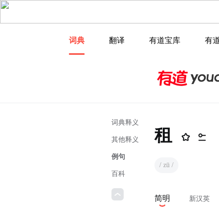
词典
翻译
有道宝库
有
词典释义
租
其他释义
例句
/ zū /
百科
简明
新汉英