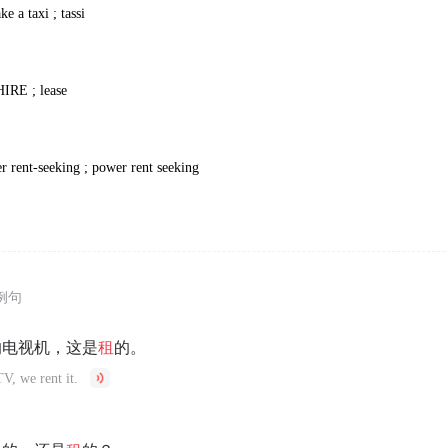
ke a taxi ; tassi
HIRE ; lease
r rent-seeking ; power rent seeking
例句
的电视机，这是
租
的。
V, we rent it.