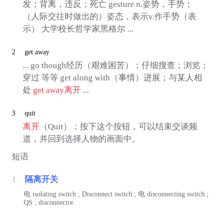
发；背离，违反；死亡 gesture n.姿势，手势；
（人际交往时做出的）姿态，表示v.作手势（表
示） 大学校长哲学家黑格尔 ...
2
get away
... go though经历（艰难困苦）；仔细搜查；浏览；
穿过 等等 get along with（事情）进展；与某人相
处
get away
离开
...
3
quit
离开
（Quit）：按下这个按钮，可以结束交谈频
道，并回到选择人物的画面中。
短语
1
隔离开关
电
isolating switch ; Disconnect switch ;
电
disconnecting switch ;
QS ; disconnector