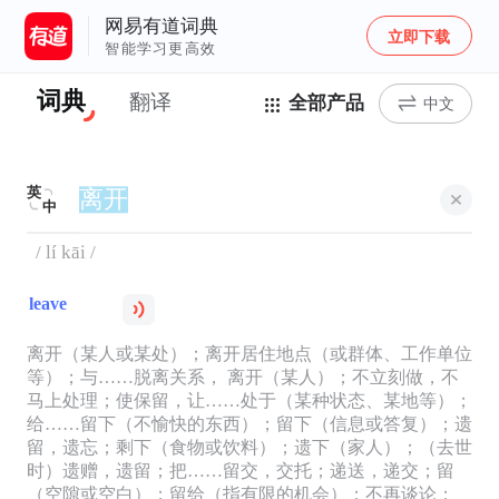
网易有道词典
立即下载
智能学习更高效
词典
翻译
全部产品
中文
英
中
/ lí kāi /
leave
离开（某人或某处）；离开居住地点（或群体、工作单位
等）；与……脱离关系， 离开（某人）；不立刻做，不
马上处理；使保留，让……处于（某种状态、某地等）；
给……留下（不愉快的东西）；留下（信息或答复）；遗
留，遗忘；剩下（食物或饮料）；遗下（家人）；（去世
时）遗赠，遗留；把……留交，交托；递送，递交；留
（空隙或空白）；留给（指有限的机会）；不再谈论；