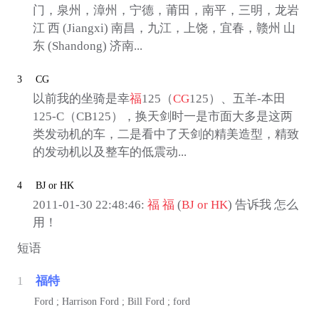
门，泉州，漳州，宁德，莆田，南平，三明，龙岩
江 西 (Jiangxi) 南昌，九江，上饶，宜春，赣州 山
东 (Shandong) 济南...
3
CG
以前我的坐骑是幸
福
125（
CG
125）、五羊-本田
125-C（CB125），换天剑时一是市面大多是这两
类发动机的车，二是看中了天剑的精美造型，精致
的发动机以及整车的低震动...
4
BJ or HK
2011-01-30 22:48:46:
福
福
(
BJ or HK
) 告诉我 怎么
用！
短语
1
福特
Ford ; Harrison Ford ; Bill Ford ; ford