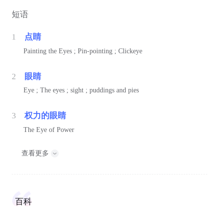
短语
1
点睛
Painting the Eyes ; Pin-pointing ; Clickeye
2
眼睛
Eye ; The eyes ; sight ; puddings and pies
3
权力的眼睛
The Eye of Power
查看更多
百科