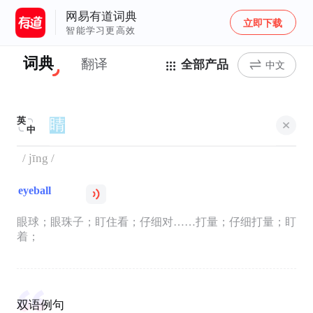
网易有道词典
立即下载
智能学习更高效
词典
翻译
全部产品
中文
英
中
/ jīng /
eyeball
眼球；眼珠子；盯住看；仔细对……打量；仔细打量；盯
着；
双语例句