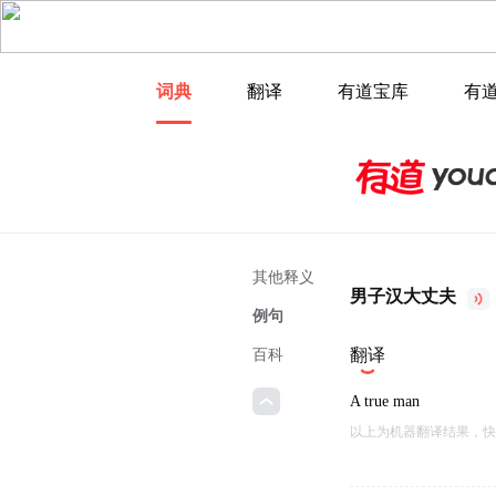
词典
翻译
有道宝库
有
其他释义
男子汉大丈夫
例句
翻译
百科
A true man
以上为机器翻译结果，