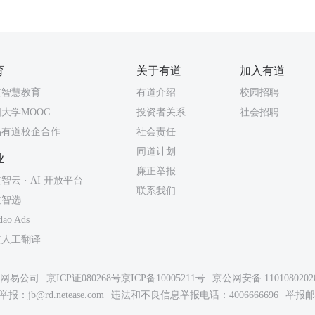
育
关于有道
加入有道
道智慧教育
有道介绍
校园招聘
大学MOOC
投资者关系
社会招聘
易有道校企合作
社会责任
同道计划
业
廉正举报
智云 · AI 开放平台
联系我们
道智选
dao Ads
道人工翻译
26网易公司
京ICP证080268号
京ICP备10005211号
京公网安备 1101080202
举报：
jb@rd.netease.com
违法和不良信息举报电话：4006666696
举报邮箱