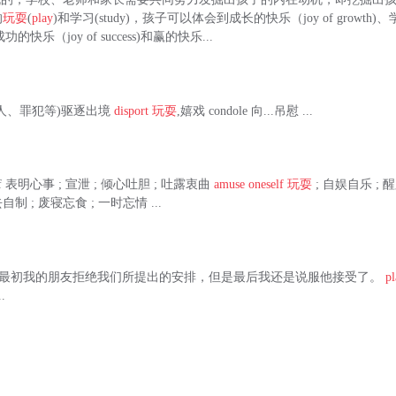
的
玩耍
(
play
)和学习(study)，孩子可以体会到成长的快乐（joy of growth
)、成功的快乐（joy of success)和赢的快乐...
(将外国人、罪犯等)驱逐出境
disport
玩耍
,嬉戏 condole 向...吊慰 ...
neself 表明心事 ; 宣泄 ; 倾心吐胆 ; 吐露衷曲
amuse oneself
玩耍
; 自娱自乐 ; 醒脾
失去自制 ; 废寝忘食 ; 一时忘情 ...
考译文：最初我的朋友拒绝我们所提出的安排，但是最后我还是说服他接受了。
p
.