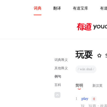
词典
翻译
有道宝库
有
玩耍
词典释义
其他释义
/ wán shuǎ /
例句
百科
简明
新汉英
1
play
玩，玩耍；捉弄