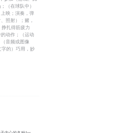
场；（在球队中）
，上映；演奏，弹
射、照射）；赌，
）挣扎得筋疲力
中的动作；（运动
；（音频或图像
文字的）巧用，妙
子内心的各种Joy，