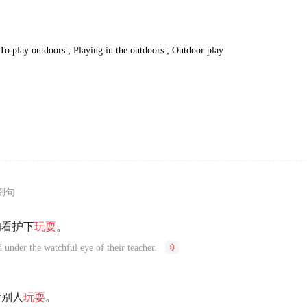
 To play outdoors ; Playing in the outdoors ; Outdoor play
例句
的看护下
玩耍
。
 under the watchful eye of their teacher.
看别人
玩耍
。