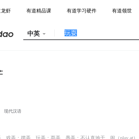
道龙虾
有道精品课
有道学习硬件
有道领世
中英
现代汉语
，戏弄；摆弄，玩弄；耍弄，愚弄；不认真地干，闹（play at