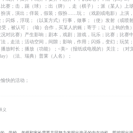
…比赛；击，踢（球）；出（牌），走（棋子）；派（某人）上
；扮演，演出；佯装，假装；假扮……玩；（戏剧或电影）上演
放；闪烁，浮现；（以某方式）行事，做事；（使）发射（或喷
被接受，被认可；（喻）合作，买某人的账；寄于；让（上钩的鱼
状况对比赛）产生影响；剧本，戏剧；游戏，玩乐；比赛；比赛
打法，走法；活动空间，间隙；影响，作用；闪烁，变幻；玩笑
，播放时长；播放（功能）；<美>（报纸或电视的）关注；（对
Play）（法、瑞典）普莱（人名）；
验愉快的活动；
释义
动机的，学校、老师和家长需要共同努力发掘出孩子的内在动机，即挖掘出孩