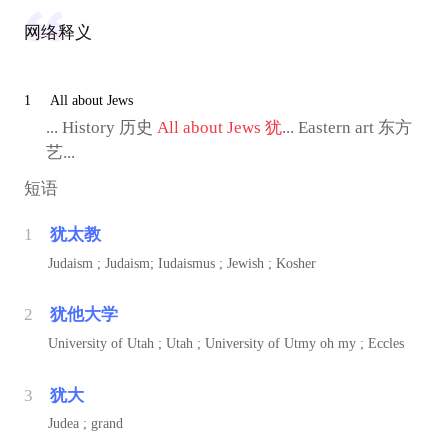
网络释义
1
All about Jews
... History 历史
All about Jews
犹
... Eastern art 东方
艺...
短语
1
犹太教
Judaism ; Judaism; Iudaismus ; Jewish ; Kosher
2
犹他大学
University of Utah ; Utah ; University of Utmy oh my ; Eccles
3
犹大
Judea ; grand