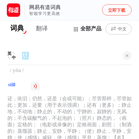
网易有道词典
立即下载
智能学习更高效
词典
翻译
全部产品
中文
英
中
/ yóu /
still
还，依旧；仍然，还是（会或可能）；尽管那样，尽管如
此；更加，还要（用于表示强调）；还有（更多）；静止
地，不动地；静止的，不动的；宁静的，寂静的；无风
的；不含碳酸气的，不起泡的；（照片）静态的，（画
面）定格的；（电影或录像的）定格画面，剧照；（制酒
的）蒸馏器；静止，安静，平静；（使）静止，平静，安
静；使（感情）减轻，使（感情）平息；蒸馏；【名】