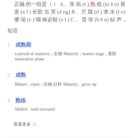
正确 的一组是（ ） A 、朱 拓 (t )
熟
稔 (
ni
ǎ n) 畏
葸 (x ǐ ) 长歌 当 哭 (d ng) B 、尺 牍 (d ) 潦 水 (l o)
蹙 缩 (c ) 锱 铢必较 (z ī ) C 、 贲 张 (b ē n) 砧 声 ...
短语
1
成熟期
a period of maturity ;
生物
Maturity ; mature stage ;
基医
maturation phase
2
成熟
Mature ; ripen ;
生物,社科
Maturity ; grow up
3
熟练
Skilled ; well-executed
查看更多