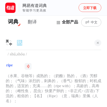
网易有道词典
立即下载
智能学习更高效
词典
翻译
全部产品
中文
英
中
/ shú,shóu /
ripe
（水果、谷物等）成熟的；（奶酪）熟的，（酒）芳醇
的；（气味）浓烈的，刺鼻的，（香气）馥郁的；时机成
熟的，适宜的；充满……的（ripe with）；高龄的，高寿
的；（雌性鱼， 昆虫）快要产卵的；<非正式> (言语) 下
流的，粗俗的；【名】 （Ripe）（意，瑞典）里佩（人
名）；