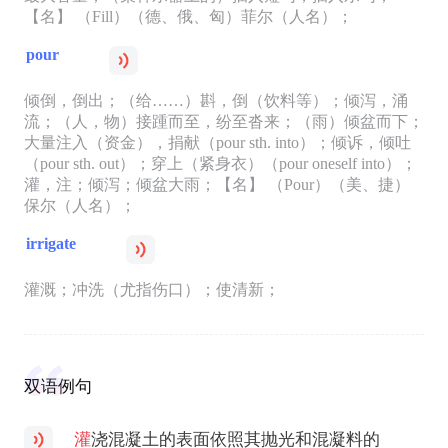
【名】 （Fill）（德、俄、匈）菲尔（人名）；
pour
倾倒，倒出；（给……）斟，倒（饮料等）；倾泻，涌
流；（人，物）接踵而至，纷至沓来；（雨）倾盆而下；
大量注入（资金），捐献（pour sth. into）；倾诉，倾吐
（pour sth. out）；穿上（紧身衣）（pour oneself into）；
灌，注；倾泻；倾盆大雨；【名】 （Pour）（美、捷）
保尔（人名）；
irrigate
灌溉；冲洗（尤指伤口）；使清新；
双语例句
灌
浇混凝土的表面依照其抛光和混凝料的