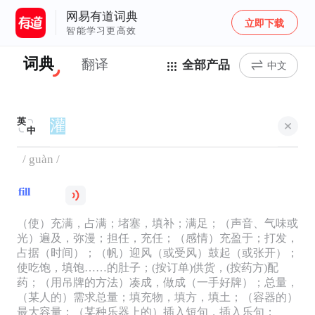
网易有道词典
立即下载
智能学习更高效
词典
翻译
全部产品
中文
英
中
/ guàn /
fill
（使）充满，占满；堵塞，填补；满足；（声音、气味或
光）遍及，弥漫；担任，充任；（感情）充盈于；打发，
占据（时间）；（帆）迎风（或受风）鼓起（或张开）；
使吃饱，填饱……的肚子；(按订单)供货，(按药方)配
药；（用吊牌的方法）凑成，做成（一手好牌）；总量，
（某人的）需求总量；填充物，填方，填土；（容器的）
最大容量；（某种乐器上的）插入短句，插入乐句；