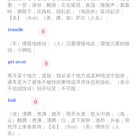
册；一管；滚动，翻滚；左右摇晃，振荡；隆隆声，轰轰
响；掷骰子；压路机，辊轧机；（地形的）延绵起伏；
【名】 （Roll）（美、挪、加）罗尔（人名）；
trundle
（车）缓慢地移动；（人）沉重缓慢地走；缓慢沉重的移
动；小脚轮；
get away
离开某个地方，逃脱：指从某个地方或某种情况中脱身，
通常是为了避免不愉快的事情或寻求休息和放松。（表示
不信或惊讶）别开玩笑；不可能；
boil
（使）沸腾，煮沸，烧开；用开水煮；怒火中烧；（海，
云）翻腾；煮沸，沸腾；疖，皮下脓肿；激昂，兴奋；突
然浮上来食鱼饵；【名】 （Boil）（美）博伊尔（人
名）；