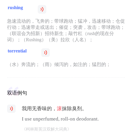
rushing
急速流动的，飞奔的；带球跑动；猛冲，迅速移动；仓促
行动；迅速带走或送出；催促；突袭，攻击；带球跑动；
（联谊会为招新）招待新生；敲竹杠（rush的现在分
词）；（Rushing）（美）拉欣（人名）；
torrential
（水）奔流的；（雨）倾泻的，如注的；猛烈的；
双语例句
我用无香味的，
滚
抹除臭剂。
I use unperfumed, roll-on deodorant.
《柯林斯英汉双解大词典》