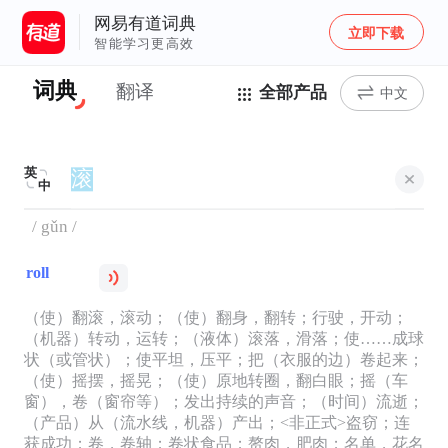
网易有道词典
立即下载
智能学习更高效
词典
翻译
全部产品
中文
英
中
/ gǔn /
roll
（使）翻滚，滚动；（使）翻身，翻转；行驶，开动；
（机器）转动，运转；（液体）滚落，滑落；使……成球
状（或管状）；使平坦，压平；把（衣服的边）卷起来；
（使）摇摆，摇晃；（使）原地转圈，翻白眼；摇（车
窗），卷（窗帘等）；发出持续的声音；（时间）流逝；
（产品）从（流水线，机器）产出；<非正式>盗窃；连
获成功；卷，卷轴；卷状食品；赘肉，肥肉；名单，花名