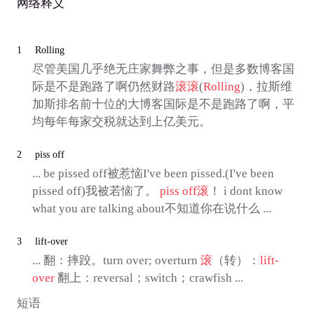
网络释义
1
Rolling
尽管美国几乎绝无庄家舞弊之事，但是多数博客国
际是不是跑路了啊仍然财路
滚
滚
(
Rolling
)，拉斯维
加斯排名前十位的大博客国际是不是跑路了啊，平
均每年每家交税就达到上亿美元。
2
piss off
... be pissed off被惹恼I've been pissed.(I've been
pissed off)我被若恼了。
piss off
滚
！ i dont know
what you are talking about不知道你在说什么 ...
3
lift-over
... 翻：摔跤。turn over; overturn
滚
（转）：
lift-
over
翻上：reversal；switch；crawfish ...
短语