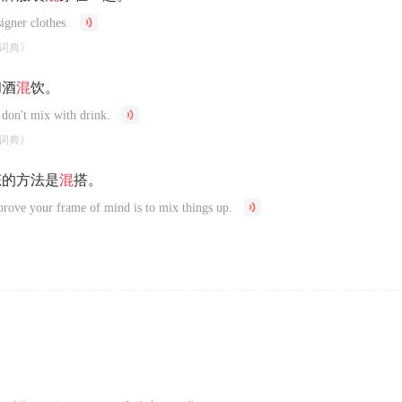
signer clothes.
词典》
和酒
混
饮。
 don't mix with drink.
词典》
态的方法是
混
搭。
rove your frame of mind is to mix things up.