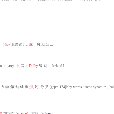
t〗
混
,苟且度过〖
drift
〗 另见hùn ...
n tu pareja
混
音：
Dolby
级 别： Iceland:L ...
 力 学 ;滚 动 轴 承 ;
混
沌 ;分 叉 [gap=1174]Key words : rotor dynamics ; ball
混
“腔司”（
chance
） 克拉（colour） ...