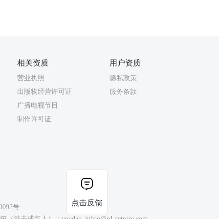
相关资质
用户资质
营业执照
隐私政策
出版物经营许可证
服务条款
广播电视节目
制作许可证
点击反馈
0092号
（涉未成年人）：youdao_jubao@rd.netease.com