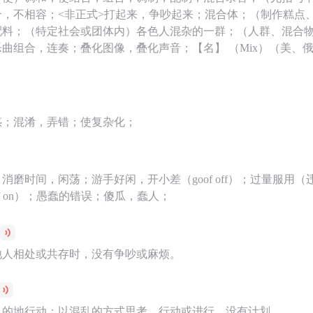
合，不相容；<非正式>打起来，争吵起来；混合体；（制作糕点
配料；（特定社会或团体内）各色人混杂的一群；（人群、混合
曲组合，连奏；叠化图像，叠化声音；【名】 （Mix）（美、
惑；混淆，弄错；使复杂化；
消磨时间，闲荡；游手好闲，开小差（goof off）；过量服用
f on）；愚蠢的错误；傻瓜，蠢人；
他人相处或共存时，没有争吵或麻烦。
目的地行动：以混乱的方式思考、行动或进行，没有计划。