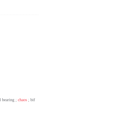
 bearing ;
chaos
; bif