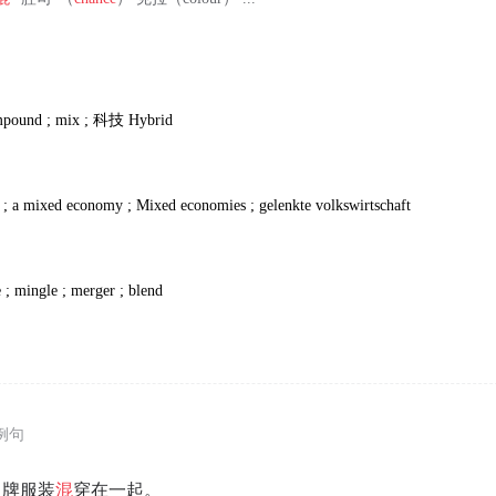
mpound ; mix ;
科技
Hybrid
; a mixed economy ; Mixed economies ; gelenkte volkswirtschaft
 ; mingle ; merger ; blend
例句
名牌服装
混
穿在一起。