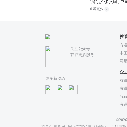
"混"是个多义词，它
查看更多
教
有
关注公众号
中国
获取更多服务
网
企
更多新动态
有道
有
You
有
©20
不良信息举报
网上有害信息举报专区
网易廉政