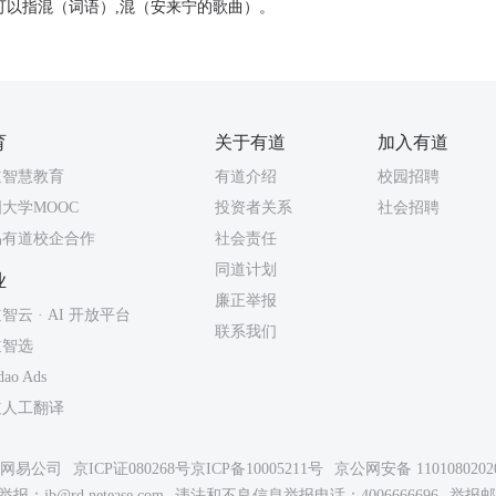
可以指混（词语）,混（安来宁的歌曲）。
育
关于有道
加入有道
道智慧教育
有道介绍
校园招聘
大学MOOC
投资者关系
社会招聘
易有道校企合作
社会责任
同道计划
业
廉正举报
智云 · AI 开放平台
联系我们
道智选
dao Ads
道人工翻译
26网易公司
京ICP证080268号
京ICP备10005211号
京公网安备 1101080202
举报：
jb@rd.netease.com
违法和不良信息举报电话：4006666696
举报邮箱