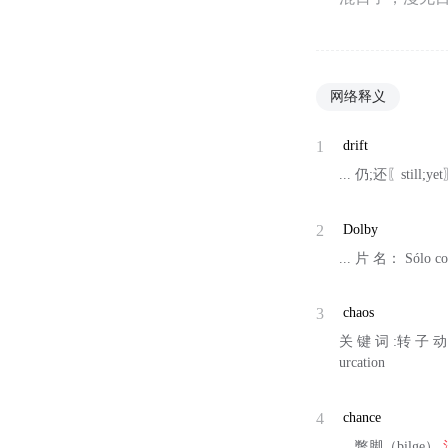
网络释义
1
drift
... 仍;还〖still;ye
2
Dolby
... 片 名： Sólo co
3
chaos
关 键 词 :转 子 动
urcation
4
chance
... 蹩脚（bilge）