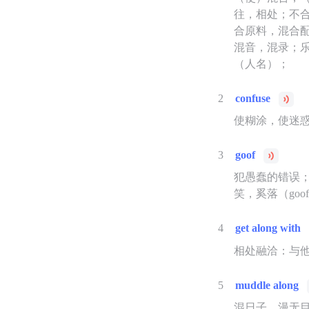
往，相处；不
合原料，混合
混音，混录；乐
（人名）；
2
confuse
使糊涂，使迷
3
goof
犯愚蠢的错误；
笑，奚落（goo
4
get along with
相处融洽：与
5
muddle along
混日子，漫无