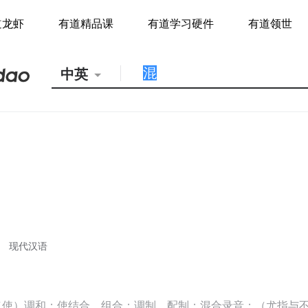
道龙虾
有道精品课
有道学习硬件
有道领世
中英
现代汉语
（使）调和；使结合，组合；调制，配制；混合录音；（尤指与