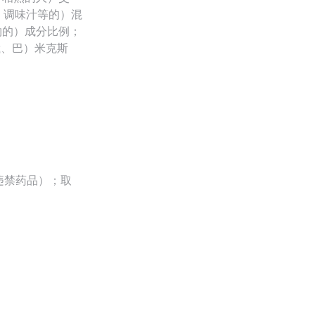
、调味汁等的）混
物的）成分比例；
俄、巴）米克斯
（违禁药品）；取