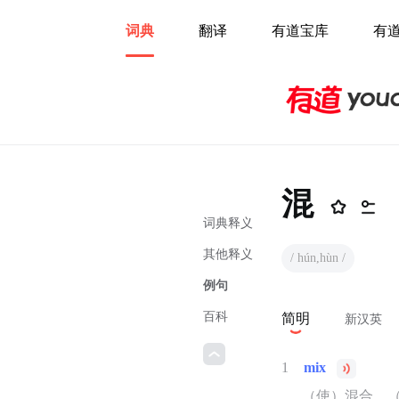
词典
翻译
有道宝库
有
混
词典释义
其他释义
/ hún,hùn /
例句
百科
简明
新汉英
1
mix
（使）混合，