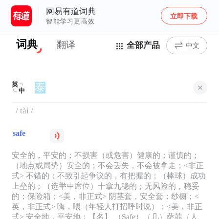
网易有道词典
立即下载
智能学习更高效
词典
翻译
全部产品
中文
英
中
/ tài /
safe
安全的，平安的；不损害（或危害）健康的；谨慎的；
（地点或局势）安全的；不会丢失，不会被拿走；<非正
式> 不错的；不致引起争议的，有把握的；（棒球）成功
上垒的；（选举中席位）十拿九稳的；无风险的，稳妥
的；保险箱；<美，非正式> 阴茎套，安全套；纱橱；<
英，非正式> 嗨，喂（年轻人打招呼时说）；<美，非正
式> 安全地，平安地；【名】 （Safe）（几）萨菲（人