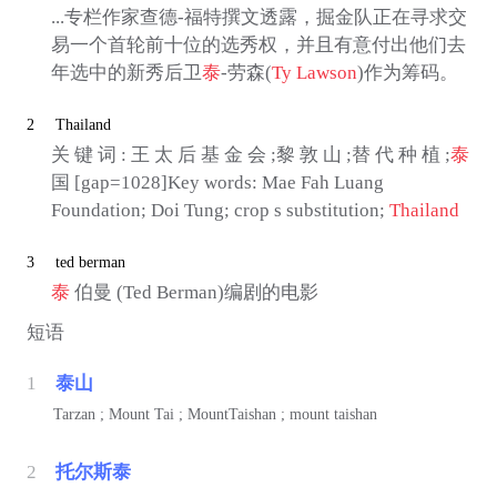
...专栏作家查德-福特撰文透露，掘金队正在寻求交
易一个首轮前十位的选秀权，并且有意付出他们去
年选中的新秀后卫
泰
-劳森(
Ty Lawson
)作为筹码。
2
Thailand
关 键 词 : 王 太 后 基 金 会 ;黎 敦 山 ;替 代 种 植 ;
泰
国 [gap=1028]Key words: Mae Fah Luang
Foundation; Doi Tung; crop s substitution;
Thailand
3
ted berman
泰
伯曼 (Ted Berman)编剧的电影
短语
1
泰山
Tarzan ; Mount Tai ; MountTaishan ; mount taishan
2
托尔斯泰