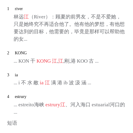
1
river
林远
江
（River）：顾夏的前男友，不是不爱她，
只是她终究不再适合他了。他有他的梦想，有他想
要达到的目标，他需要的，毕竟是那样可以帮助他
的女...
2
KONG
... KON 干
KONG
江
,
江
,刚,港 KOO 古 ...
3
ia
... i 不 水 敝
ia
江
满 港 ib 波 汲 涵 ...
4
estrury
... estreito海峡
estrury
江
、河入海口 estuarial河口的
...
短语