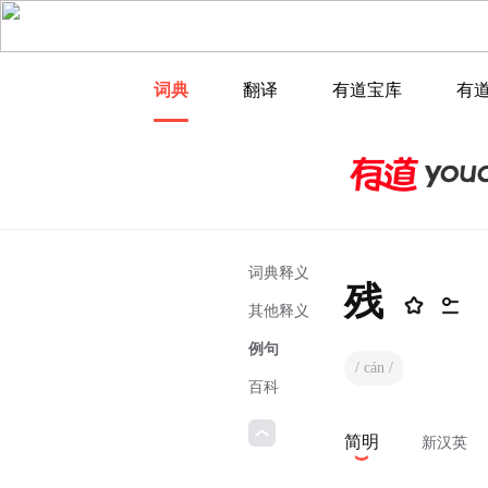
词典
翻译
有道宝库
有
词典释义
残
其他释义
例句
/ cán /
百科
简明
新汉英