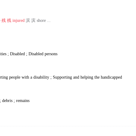
e
残
残
injured
滨 滨 shore ...
ities ; Disabled ; Disabled persons
rting people with a disability ; Supporting and helping the handicapped
; debris ; remains