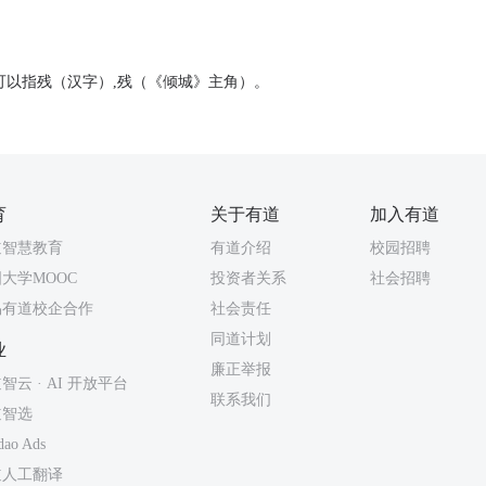
可以指残（汉字）,残（《倾城》主角）。
育
关于有道
加入有道
道智慧教育
有道介绍
校园招聘
大学MOOC
投资者关系
社会招聘
易有道校企合作
社会责任
同道计划
业
廉正举报
智云 · AI 开放平台
联系我们
道智选
dao Ads
道人工翻译