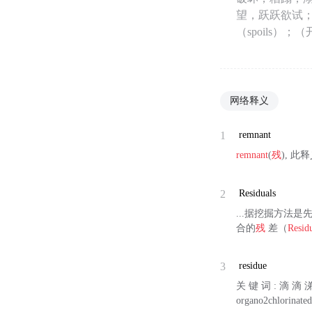
望，跃跃欲试；
（spoils）
网络释义
1
remnant
remnant
(
残
), 
2
Residuals
...据挖掘方法是先
合的
残
差（
Resid
3
residue
关 键 词 : 滴 滴 涕
organo2chlorinated