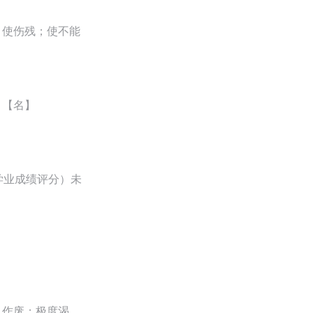
，使伤残；使不能
；【名】
学业成绩评分）未
）作废；极度渴