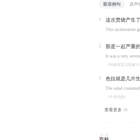
双语例句
原声
1
这次焚烧产生
This incineration g
2
那是一起严重
It was a very severe
《柯林斯英汉双解大
3
色拉就是几片
The salad consisted
《牛津词典》
查看更多
百科