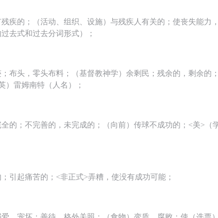
有残疾的；（活动、组织、设施）与残疾人有关的；使丧失能力
le 的过去式和过去分词形式）；
迹；布头，零头布料；（基督教神学）余剩民；残余的，剩余的
）（英）雷姆南特（人名）；
完全的；不完善的，未完成的；（向前）传球不成功的；<美>（
；
的；引起痛苦的；<非正式>弄糟，使没有成功可能；
溺爱，宠坏；善待，格外关照；（食物）变质，腐败；使（选票