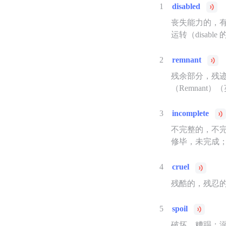
1
disabled
丧失能力的，
运转（disab
2
remnant
残余部分，残
（Remnant
3
incomplete
不完整的，不
修毕，未完成
4
cruel
残酷的，残忍
5
spoil
破坏，糟蹋；