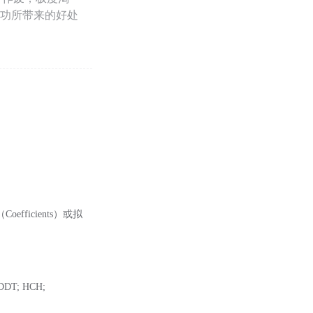
；成功所带来的好处
fficients）或拟
 DDT; HCH;