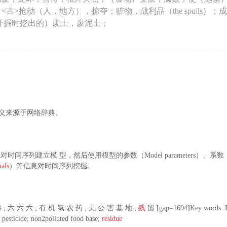
<古>抢劫（人，地方），掠夺；赃物，战利品（the spoils）
；（开掘时挖出的）废土，废泥土；
此释义来源于网络辞典。
对时间序列建立模 型，然后使用模型的参数（Model parameters）、系数（Coe
uals
）等信息对时间序列挖掘。
 ; 六 六 六 ; 有 机 氯 农 药 ; 无 公 害 基 地 ;
残
留 [gap=1694]Key words:
 pesticide; non2polluted food base;
residue