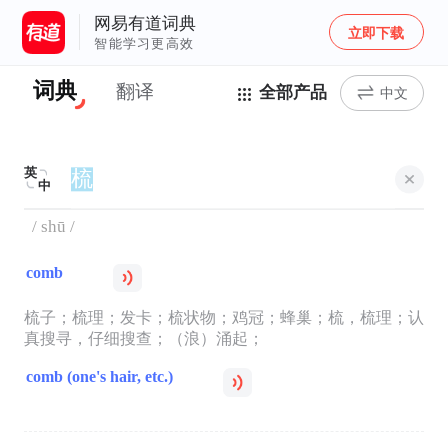
网易有道词典
立即下载
智能学习更高效
词典
翻译
全部产品
中文
英
中
/ shū /
comb
梳子；梳理；发卡；梳状物；鸡冠；蜂巢；梳，梳理；认
真搜寻，仔细搜查；（浪）涌起；
comb (one's hair, etc.)