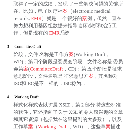
取得了一定的成绩，发现 了一些解决问题的关键所
在。比如，电子医疗档
案
（electronic medical
records,
EMR
）就是 一个很好的
案
例，虽然一直在
努力想利用基因组数据来指导临床诊断和治疗工
作，但是现有的
EMR
系统
3
CommitteeDraft
阶段，文件 名称是工作方
案
(Working Draft，
WD)；第四个阶段是委员会阶段，文件名称是 委员
会第
案
(
CommitteeDraft
，CD)；第 五个阶段是征求
意思阶段，文件名称是 征求意思方
案
，其名称对
ISO和IEC是不一样的，ISO称为...
4
Working Draft
样式化样式表以扩展 XSLT，第 2 部分 持这些标准
的软件，它还指向了关于 XSL 的令人感兴趣的文章
和其它资源（包括我在这里提到的大多数），以及
工作草
案
（
Working Draft
，WD），这些草
案
描述