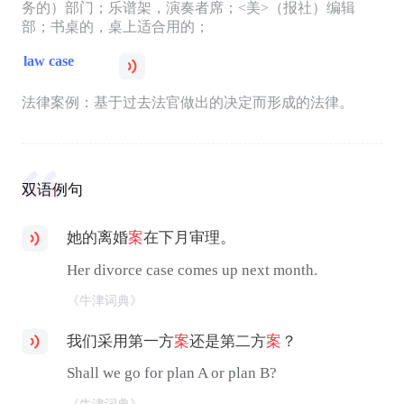
务的）部门；乐谱架，演奏者席；<美>（报社）编辑
部；书桌的，桌上适合用的；
law case
法律案例：基于过去法官做出的决定而形成的法律。
双语例句
她的离婚
案
在下月审理。
Her divorce case comes up next month.
《牛津词典》
我们采用第一方
案
还是第二方
案
？
Shall we go for plan A or plan B?
《牛津词典》