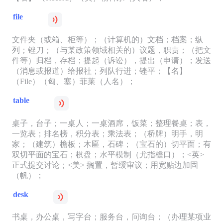
file
文件夹（或箱、柜等）；（计算机的）文档；档案；纵
列；锉刀；（与某政策领域相关的）议题，职责；（把文
件等）归档，存档；提起（诉讼），提出（申请）；发送
（消息或报道）给报社；列队行进；锉平；【名】
（File）（匈、塞）菲莱（人名）；
table
桌子，台子；一桌人；一桌酒席，饭菜；整理餐桌；表，
一览表；排名榜，积分表；乘法表；（桥牌）明手，明
家；（建筑）檐板；木匾，石碑；（宝石的）切平面；有
双切平面的宝石；棋盘；水平模制（尤指檐口）；<英>
正式提交讨论；<美> 搁置，暂缓审议；用宽贴边加固
（帆）；
desk
书桌，办公桌，写字台；服务台，问询台；（办理某项业