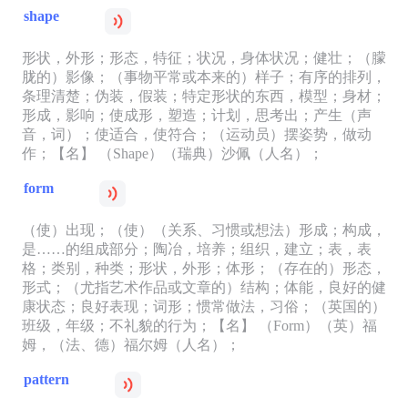
shape
形状，外形；形态，特征；状况，身体状况；健壮；（朦
胧的）影像；（事物平常或本来的）样子；有序的排列，
条理清楚；伪装，假装；特定形状的东西，模型；身材；
形成，影响；使成形，塑造；计划，思考出；产生（声
音，词）；使适合，使符合；（运动员）摆姿势，做动
作；【名】 （Shape）（瑞典）沙佩（人名）；
form
（使）出现；（使）（关系、习惯或想法）形成；构成，
是……的组成部分；陶冶，培养；组织，建立；表，表
格；类别，种类；形状，外形；体形；（存在的）形态，
形式；（尤指艺术作品或文章的）结构；体能，良好的健
康状态；良好表现；词形；惯常做法，习俗；（英国的）
班级，年级；不礼貌的行为；【名】 （Form）（英）福
姆，（法、德）福尔姆（人名）；
pattern