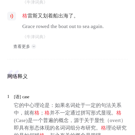
《牛津词典》
格
雷斯又划着船出海了。
Grace rowed the boat out to sea again.
《牛津词典》
查看更多
网络释义
1
[语]
case
它的中心理论是：如果名词处于一定的句法关系
中，就有
格
；
格
并不一定通过拼写形式显现。
格
(Case)是一个普遍的概念，源于关于显性（overt）
即具有形态体现的名词词组分布研究。
格
理论研究