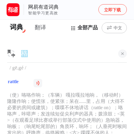
网易有道词典
立即下载
智能学习更高效
词典
翻译
全部产品
中文
英
中
/ gē,gé /
rattle
（使）咯咯作响；（车辆） 嘎拉嘎拉地响，（移动时）
隆隆作响；使慌张，使紧张；呆在......里，占用（大得不
必要的房间或建筑）；喋喋不休地讲话（rattle on）；咯
咯声，咔嗒声；发连续短促尖利声的器具；拨浪鼓；<英
>（在观看足球比赛或举行部落仪式中使用的）急响器，
响板；（响尾蛇尾部的）角质环，响环；（人垂死时喉间
发出的）呼噜声，临终喉鸣；<古> 喋喋不休的人；