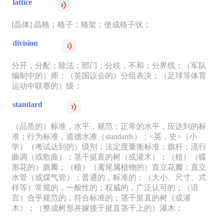
lattice
[晶体] 晶格；格子；格架；使成格子状；
division
分开，分配；除法；部门；分歧，不和；分界线；（军队
编制中的）师；（英国议会的）分组表决；（足球等体育
运动中联赛的）级；
standard
（品质的）标准，水平，规范；正常的水平，应达到的标
准；行为标准，道德水准（standards）；<英，史>（小
学）（考试达到的）级别；法定度量衡标准；旗杆；流行
曲调（或歌曲）；茎干挺直的树（或灌木）；（植）（蝶
形花的）旗瓣；（植）（鸢尾属植物的）直立花瓣；直立
水管（或煤气管）；普通的，标准的；（大小、尺寸、式
样等）常规的，一般性的；权威的，广泛认可的；（语
言）合乎规范的，符合标准的；茎干挺直的树（或灌
木）；（整成树形并嫁接于挺直茎干上的）灌木；