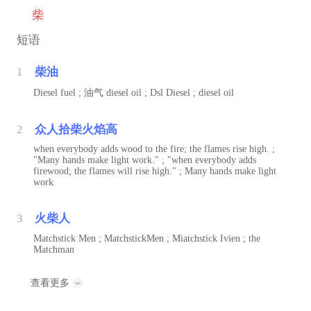
柴
短语
1
柴油
Diesel fuel ;
油气
diesel oil ; Dsl Diesel ; diesel oil
2
众人拾柴火焰高
when everybody adds wood to the fire; the flames rise high. ;
"Many hands make light work." ; "when everybody adds
firewood; the flames will rise high." ; Many hands make light
work
3
火柴人
Matchstick Men ; MatchstickMen ; Miatchstick Ivien ; the
Matchman
查看更多