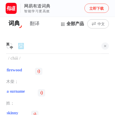
网易有道词典
立即下载
智能学习更高效
词典
翻译
全部产品
中文
英
中
/ chái /
firewood
木柴；
a surname
姓；
skinny