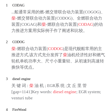
1
CODAG
...船通常采用的燃-燃交替联合动力装置(COGOG)、
柴
-燃交替联合动力装置(CODOG)、全燃联合动力
装置(COGAG)和
柴
-燃联合动力装置(
CODAG
)的动
力推进方案用实际例子作了阐述和比较。
2
CODOG
柴
-燃联合动力装置(
CODOG
)是现代舰船常用的主
推进方式,该方式充分发挥了
柴
油机经济性好和燃气
轮机单机功率大、尺寸小重量轻、从初速到高速转
换快等优点。
3
diesel engine
关 键 词 :
柴
油 机 ; EGR系 统 ;文 丘 里 管
[gap=1141]Key words:
diesel engine
; EGR system;
venturi tube
4
FireWood