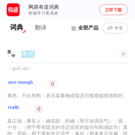
网易有道词典
立即下载
智能学习更高效
词典
翻译
全部产品
中文
英
中
/ guǒ rán /
sure enough
果然，不出所料：表示某事物或情况与预期或猜测相符。
really
真正地，事实上；确实的，的确（用于加强语气）；很，
十分；（用于带有隐含的否定回答的疑问句和感叹句）真
的，是吗；用于缓和否定语气；真的（用来表示兴趣、惊