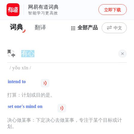
网易有道词典
立即下载
智能学习更高效
词典
翻译
全部产品
中文
英
中
/ yǒu xīn /
intend to
打算：计划或目的是。
set one's mind on
决心做某事：下定决心去做某事，专注于某个目标或计
划。