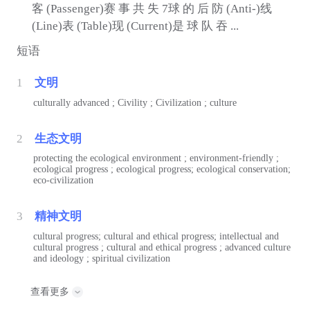
客 (Passenger)赛 事 共 失 7球 的 后 防 (Anti-)线
(Line)表 (Table)现 (Current)是 球 队 吞 ...
短语
1
文明
culturally advanced ; Civility ; Civilization ; culture
2
生态文明
protecting the ecological environment ; environment-friendly ;
ecological progress ; ecological progress; ecological conservation;
eco-civilization
3
精神文明
cultural progress; cultural and ethical progress; intellectual and
cultural progress ; cultural and ethical progress ; advanced culture
and ideology ; spiritual civilization
查看更多