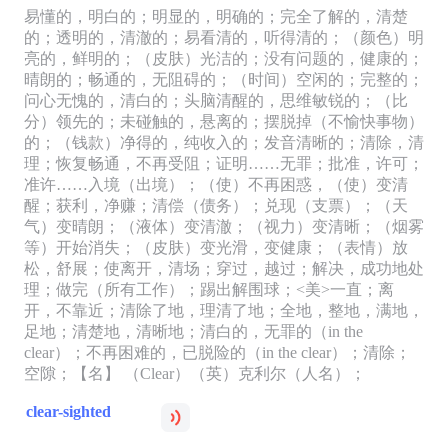
易懂的，明白的；明显的，明确的；完全了解的，清楚
的；透明的，清澈的；易看清的，听得清的；（颜色）明
亮的，鲜明的；（皮肤）光洁的；没有问题的，健康的；
晴朗的；畅通的，无阻碍的；（时间）空闲的；完整的；
问心无愧的，清白的；头脑清醒的，思维敏锐的；（比
分）领先的；未碰触的，悬离的；摆脱掉（不愉快事物）
的；（钱款）净得的，纯收入的；发音清晰的；清除，清
理；恢复畅通，不再受阻；证明……无罪；批准，许可；
准许……入境（出境）；（使）不再困惑，（使）变清
醒；获利，净赚；清偿（债务）；兑现（支票）；（天
气）变晴朗；（液体）变清澈；（视力）变清晰；（烟雾
等）开始消失；（皮肤）变光滑，变健康；（表情）放
松，舒展；使离开，清场；穿过，越过；解决，成功地处
理；做完（所有工作）；踢出解围球；<美>一直；离
开，不靠近；清除了地，理清了地；全地，整地，满地，
足地；清楚地，清晰地；清白的，无罪的（in the
clear）；不再困难的，已脱险的（in the clear）；清除；
空隙；【名】 （Clear）（英）克利尔（人名）；
clear-sighted