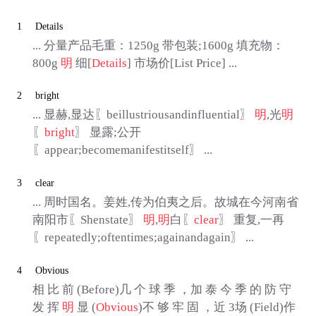
1
Details
... 分量产品毛重：1250g 带包装;1600g 填充物：
800g
明
细[
Details
] 市场价[List Price] ...
2
bright
... 显赫,显达〖beillustriousandinfluential〗
明
,光
明
〖
bright
〗 显露;公开
〖appear;becomemanifestitself〗 ...
3
clear
... 周时国名。姜姓,传为伯夷之后。故城在今河南省
南阳市〖Shenstate〗
明
,
明
白〖
clear
〗 重复,一再
〖repeatedly;oftentimes;againandagain〗 ...
4
Obvious
相 比 前 (Before)几 个 球 季 ，加 泰 今 季 的 防 守
发 挥
明
显 (
Obvious
)不 够 牢 固 ，近 3场 (Field)作