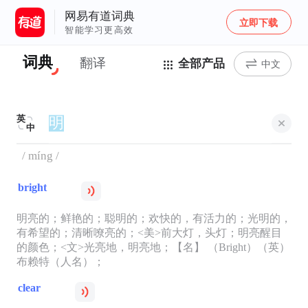
网易有道词典
立即下载
智能学习更高效
词典
翻译
全部产品
中文
英
中
/ míng /
bright
明亮的；鲜艳的；聪明的；欢快的，有活力的；光明的，
有希望的；清晰嘹亮的；<美>前大灯，头灯；明亮醒目
的颜色；<文>光亮地，明亮地；【名】 （Bright）（英）
布赖特（人名）；
clear