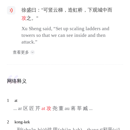
徐盛曰："可竖云梯，造虹桥，下观城中而
攻
之。"
Xu Sheng said, “Set up scaling ladders and
towers so that we can see inside and then
attack.”
查看更多
网络释义
1
at
... ar 区 匠 芹
at
攻
尧 董 au 蒋 莘 臧 ...
2
kong-kek
...副(choân-hù)ê战 甲(chiàn-kah)，thang tī邪恶(siâ-