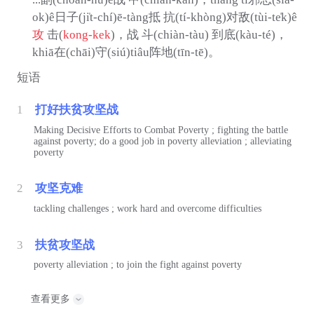
ok)ê日子(ji̍t-chí)ē-tàng抵 抗(tí-khòng)对敌(tùi-te̍k)ê
攻
击(
kong-kek
)，战 斗(chiàn-tàu) 到底(kàu-té)，
khiā在(chāi)守(siú)tiâu阵地(tīn-tē)。
短语
1
打好扶贫攻坚战
Making Decisive Efforts to Combat Poverty ; fighting the battle
against poverty; do a good job in poverty alleviation ; alleviating
poverty
2
攻坚克难
tackling challenges ; work hard and overcome difficulties
3
扶贫攻坚战
poverty alleviation ; to join the fight against poverty
查看更多