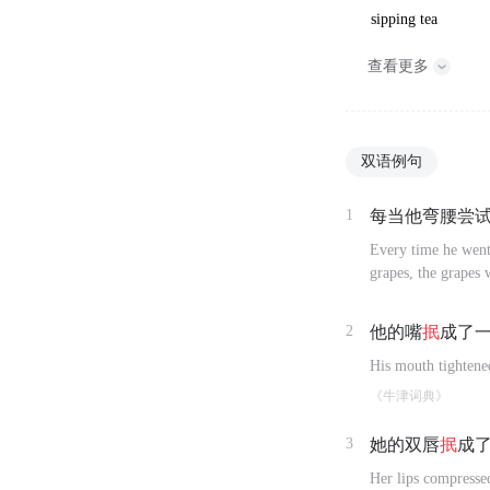
sipping tea
查看更多
双语例句
1
每当他弯腰尝
Every time he went 
grapes, the grapes 
2
他的嘴
抿
成了
His mouth tightened
《牛津词典》
3
她的双唇
抿
成
Her lips compressed