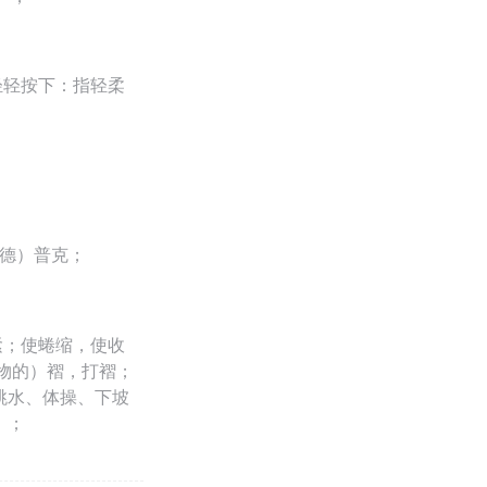
轻轻按下：指轻柔
（德）普克；
围紧；使蜷缩，使收
织物的）褶，打褶；
跳水、体操、下坡
）；