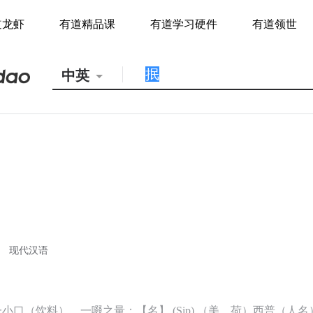
道龙虾
有道精品课
有道学习硬件
有道领世
中英
现代汉语
小口（饮料），一啜之量；【名】 (Sip) （美、荷）西普（人名