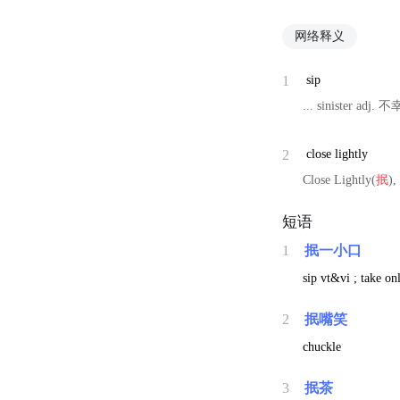
网络释义
1
sip
... sinister a
2
close lightly
Close Lightly(
抿
)
短语
1
抿一小口
sip vt&vi ; take onl
2
抿嘴笑
chuckle
3
抿茶