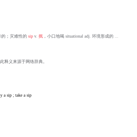
dj. 不幸的；灾难性的
sip
v.
抿
，小口地喝 situational adj. 环境形成的 ...
, 此释义来源于网络辞典。
y a sip ; take a sip