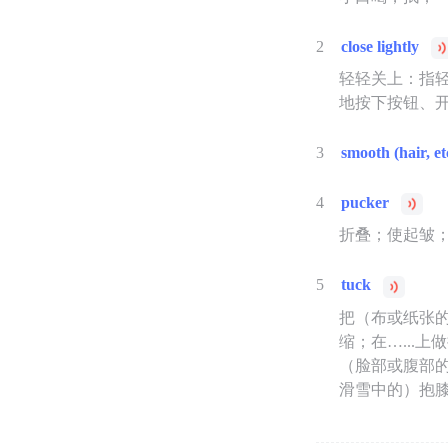
2
close lightly
轻轻关上：指
地按下按钮、
3
smooth (hair, et
4
pucker
折叠；使起皱；
5
tuck
把（布或纸张的边
缩；在…...
（脸部或腹部
滑雪中的）抱膝