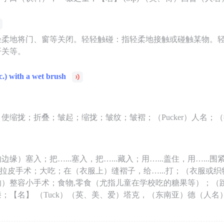
轻柔地将门、窗等关闭。轻轻触碰：指轻柔地接触或碰触某物。
开关等。
c.) with a wet brush
使缩拢；折叠；皱起；缩拢；皱纹；皱褶；（Pucker）人名；
缘）塞入；把…...塞入，把…...藏入；用…...盖住，用…...
上做拉皮手术；大吃；在（衣服上）缝褶子，给…...打；（衣服或
的）整容小手术；食物,零食（尤指儿童在学校吃的糖果等）；（
；【名】 （Tuck）（英、美、爱）塔克，（东南亚）德（人名