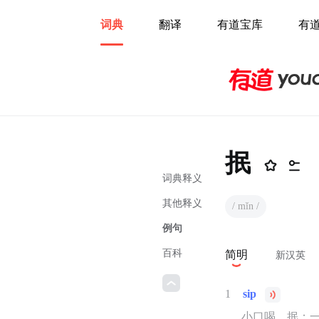
词典
翻译
有道宝库
有
抿
词典释义
其他释义
/ mǐn /
例句
百科
简明
新汉英
1
sip
小口喝，抿；一