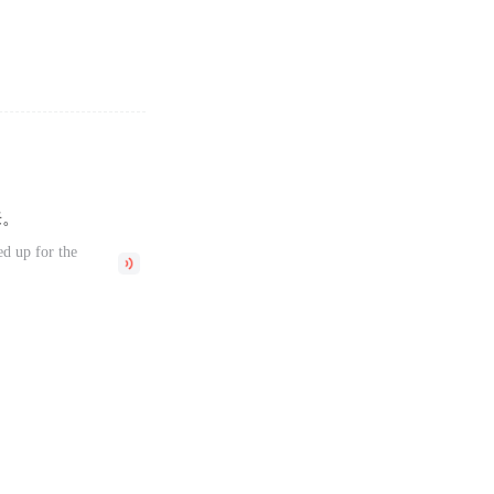
来。
ed up for the