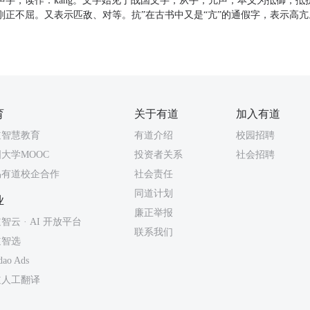
声字，读作：kàng。文字始见于战国文字，从手，亢声，本义为抵御，抵
刚正不屈。又表示匹敌、对等。抗”在古书中又是“亢”的通假字，表示高亢
育
关于有道
加入有道
道智慧教育
有道介绍
校园招聘
大学MOOC
投资者关系
社会招聘
易有道校企合作
社会责任
同道计划
业
廉正举报
智云 · AI 开放平台
联系我们
道智选
dao Ads
道人工翻译