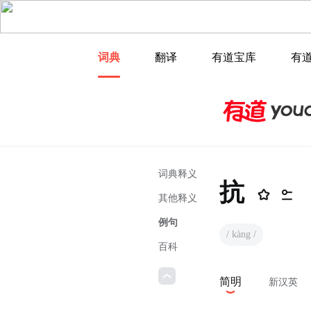
词典
翻译
有道宝库
有
词典释义
抗
其他释义
例句
/ kàng /
百科
简明
新汉英