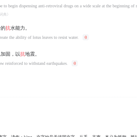
pe to begin dispensing anti-retroviral drugs on a wide scale at the beginning of 
词典》
叶的
抗
水能力。
ate the ability of lotus leaves to resist water.
已加固，以
抗
地震。
ow reinforced to withstand earthquakes.