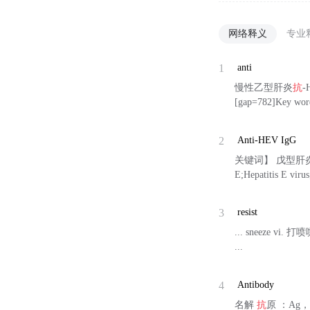
网络释义
专业
1
anti
慢性乙型肝炎
抗
[gap=782]Key w
2
Anti-HEV IgG
关键词】 戊型肝
E;Hepatitis E vir
3
resist
... sneeze vi. 打
...
4
Antibody
名解
抗
原 ：Ag