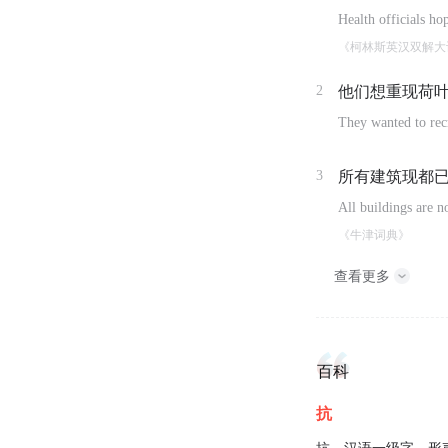
Health officials ho
《柯林斯英汉双解大
2
他们想重现荷
They wanted to recre
3
所有建筑现都
All buildings are n
《牛津词典》
查看更多
百科
抗