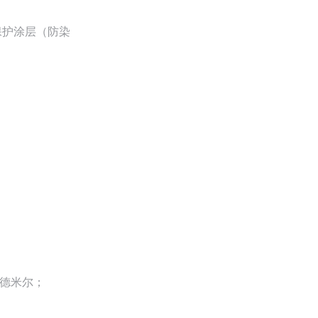
保护涂层（防染
）德米尔；