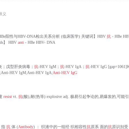
释义
-HBe阳性与HBV-DNA检出关系分析 (临床医学) 关键词】HBV
抗
- HBe HB
ords】 HBV
anti
- HBe HBV- DNA
炎；戊型肝炎病毒；
抗
-HEV IgM；
抗
-HEV IgA；
抗
-HEV IgG [gap=1061]K
us;Anti-HEV IgM;Anti-HEV IgA;
Anti-HEV IgG
喷嚏
resist
vt.
抗
(酸),耐(热等) explosive adj. 极易引起争论的,易爆发的,
， 指
抗
体 (
Antibody
) ： 织液中的一组经 织相容性
抗
原系 面的
抗
原识别受 1