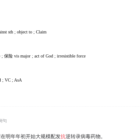
ainst sth ; object to ; Claim
e ;
保险
vis major ; act of God ; irresistible force
d ; VC ; AsA
例句
望在明年年初开始大规模配发
抗
逆转录病毒药物。