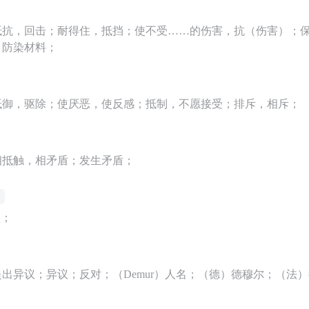
抵抗，回击；耐得住，抵挡；使不受……的伤害，抗（伤害）；
，防染材料；
抵御，驱除；使厌恶，使反感；抵制，不愿接受；排斥，相斥；
相抵触，相矛盾；发生矛盾；
驳；
出异议；异议；反对；（Demur）人名；（德）德穆尔；（法