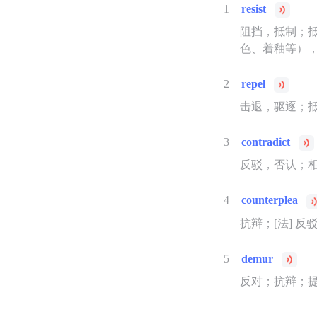
1
resist
阻挡，抵制；
色、着釉等）
2
repel
击退，驱逐；
3
contradict
反驳，否认；
4
counterplea
抗辩；[法] 反
5
demur
反对；抗辩；提