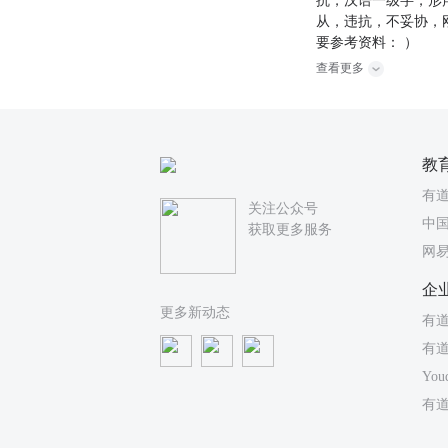
抗，汉语一级字，形
从，违抗，不妥协，
要参考资料： ）
查看更多
教
有
关注公众号
中国
获取更多服务
网
企
更多新动态
有道
有
You
有