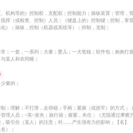
区、机构等的）控制权，支配权；控制能力；操纵装置；管理，
，指挥（或检查、控制）人员；（键盘上的）控制键；控制，掌
恶化）；操纵，控制（机器或系统等）；抑制，克制；
非常；一套，一系列；大量；婴儿；一大笔钱；软件包；匆匆打
；与某人和衣同睡；
；少量的；
控制；理解；不打滑，走得稳；手柄；紧握（或抓牢）的方式；
备管理人员；<英>发夹；旅行袋；握紧，夹住；（尤指通过摩擦
，吸引住（某人）的注意；对……产生强有力的影响；【名】 （G
人名）；