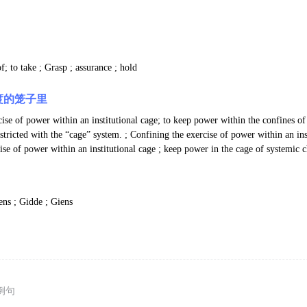
f; to take ; Grasp ; assurance ; hold
度的笼子里
cise of power within an institutional cage; to keep power within the confines of
tricted with the “cage” system. ; Confining the exercise of power within an inst
ise of power within an institutional cage ; keep power in the cage of systemic 
ns ; Gidde ; Giens
例句