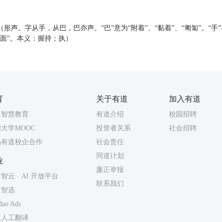
形声。字从手，从巴，巴亦声。“巴”意为“附着”、“黏着”、“匍匐”。“手”
表面”。本义：握持；执）
育
关于有道
加入有道
道智慧教育
有道介绍
校园招聘
大学MOOC
投资者关系
社会招聘
易有道校企合作
社会责任
同道计划
业
廉正举报
智云 · AI 开放平台
联系我们
道智选
dao Ads
道人工翻译