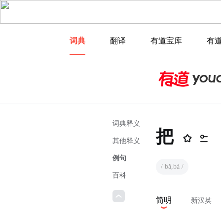
词典
翻译
有道宝库
有
词典释义
把
其他释义
例句
/ bǎ,bà /
百科
简明
新汉英