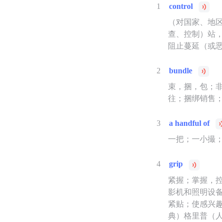
1
control
（对国家、地
查、控制）站
阻止蔓延（或
2
bundle
束，捆，包；
往；捆绑销售
3
a handful of
一把；一小撮
4
grip
紧握；掌握，
影机和照明设
紧贴；使感兴趣
典）格里普（