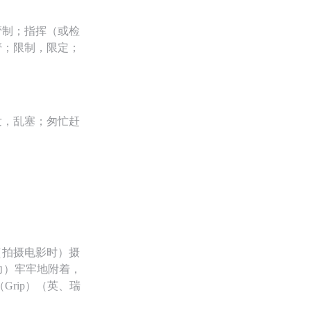
管制；指挥（或检
管；限制，限定；
发，乱塞；匆忙赶
（拍摄电影时）摄
力）牢牢地附着，
rip）（英、瑞