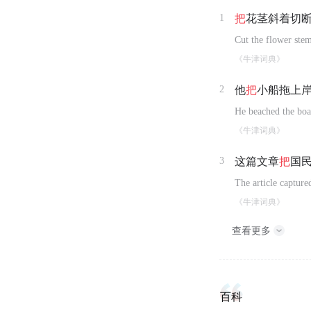
1
把
花茎斜着切
Cut the flower stem
《牛津词典》
2
他
把
小船拖上
He beached the boat
《牛津词典》
3
这篇文章
把
国
The article capture
《牛津词典》
查看更多
百科