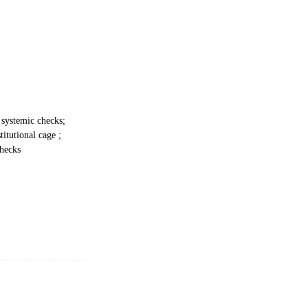
 systemic checks;
itutional cage ;
checks