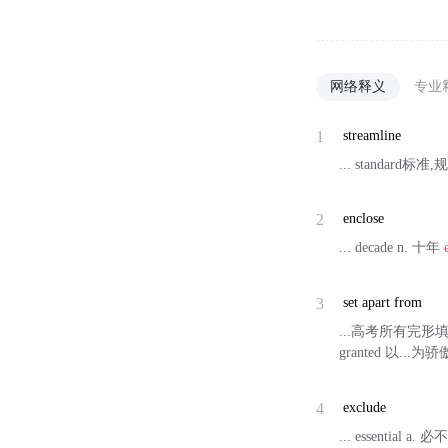
网络释义
专业
1
streamline
... standard标准
2
enclose
... decade n. 十年
3
set apart from
...高考所有完形填空的
granted 以...为骄傲-
4
exclude
... essential a