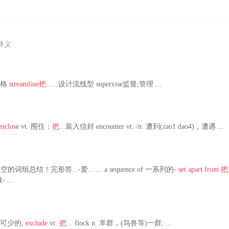
释义
,规格
streamline
把
......设计流线型 supervise监督,管理 ...
enclose
vt. 围住；
把
...装入信封 encounter vt. /n. 遭到(zao1 dao4)，遭遇 ...
词组总结！完形答...-爱... ... a sequence of 一系列的-
set apart from
把
 ...
. 必不可少的;
exclude
vt.
把
... flock n. 羊群，(鸟兽等)一群; ...