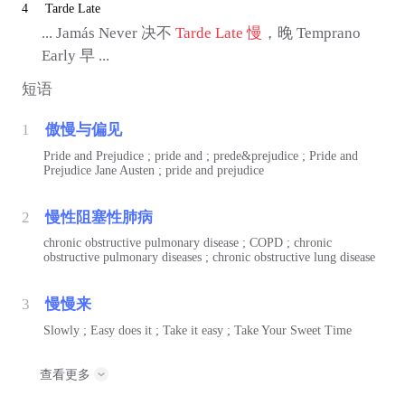
4
Tarde Late
... Jamás Never 决不
Tarde Late
慢
，晚 Temprano
Early 早 ...
短语
1
傲慢与偏见
Pride and Prejudice ; pride and ; prede&prejudice ; Pride and
Prejudice Jane Austen ; pride and prejudice
2
慢性阻塞性肺病
chronic obstructive pulmonary disease ; COPD ; chronic
obstructive pulmonary diseases ; chronic obstructive lung disease
3
慢慢来
Slowly ; Easy does it ; Take it easy ; Take Your Sweet Time
查看更多