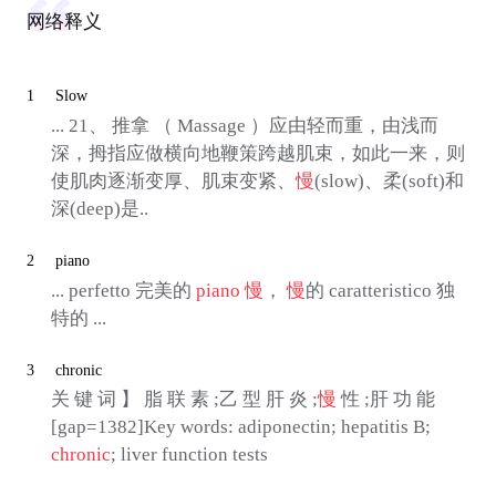
网络释义
1
Slow
... 21、 推拿 （ Massage ）应由轻而重，由浅而
深，拇指应做横向地鞭策跨越肌束，如此一来，则
使肌肉逐渐变厚、肌束变紧、
慢
(slow)、柔(soft)和
深(deep)是..
2
piano
... perfetto 完美的
piano
慢
，
慢
的 caratteristico 独
特的 ...
3
chronic
关 键 词 】 脂 联 素 ;乙 型 肝 炎 ;
慢
性 ;肝 功 能
[gap=1382]Key words: adiponectin; hepatitis B;
chronic
; liver function tests