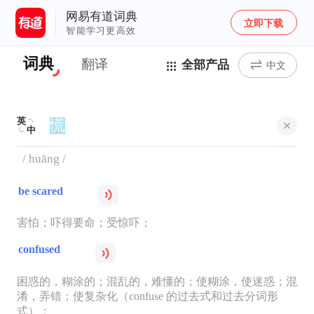
网易有道词典
立即下载
智能学习更高效
词典
翻译
全部产品
中文
英
中
/ huāng /
be scared
害怕；吓得要命；受惊吓；
confused
困惑的，糊涂的；混乱的，难懂的；使糊涂，使迷惑；混
淆，弄错；使复杂化（confuse 的过去式和过去分词形
式）；