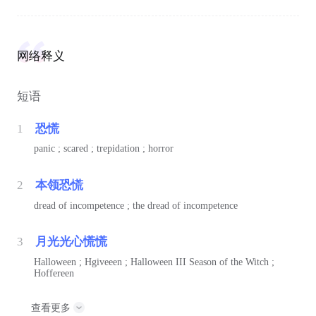
网络释义
短语
1
恐慌
panic ; scared ; trepidation ; horror
2
本领恐慌
dread of incompetence ; the dread of incompetence
3
月光光心慌慌
Halloween ; Hgiveeen ; Halloween III Season of the Witch ;
Hoffereen
查看更多