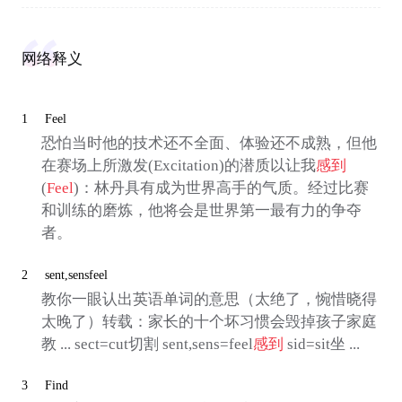
网络释义
1
Feel
恐怕当时他的技术还不全面、体验还不成熟，但他
在赛场上所激发(Excitation)的潜质以让我
感到
(
Feel
)：林丹具有成为世界高手的气质。经过比赛
和训练的磨炼，他将会是世界第一最有力的争夺
者。
2
sent,sensfeel
教你一眼认出英语单词的意思（太绝了，惋惜晓得
太晚了）转载：家长的十个坏习惯会毁掉孩子家庭
教 ... sect=cut切割 sent,sens=feel
感到
sid=sit坐 ...
3
Find