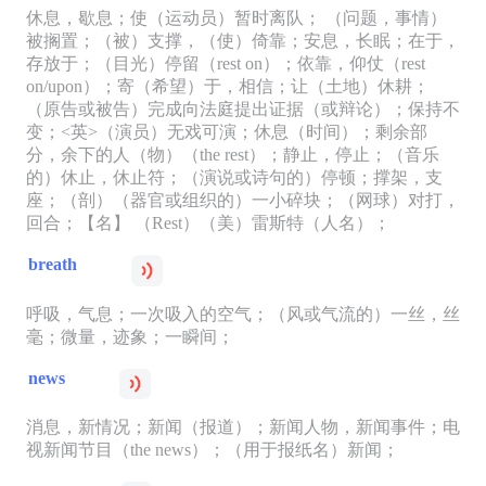
休息，歇息；使（运动员）暂时离队； （问题，事情）
被搁置；（被）支撑，（使）倚靠；安息，长眠；在于，
存放于；（目光）停留（rest on）；依靠，仰仗（rest
on/upon）；寄（希望）于，相信；让（土地）休耕；
（原告或被告）完成向法庭提出证据（或辩论）；保持不
变；<英>（演员）无戏可演；休息（时间）；剩余部
分，余下的人（物）（the rest）；静止，停止；（音乐
的）休止，休止符；（演说或诗句的）停顿；撑架，支
座；（剖）（器官或组织的）一小碎块；（网球）对打，
回合；【名】 （Rest）（美）雷斯特（人名）；
breath
呼吸，气息；一次吸入的空气；（风或气流的）一丝，丝
毫；微量，迹象；一瞬间；
news
消息，新情况；新闻（报道）；新闻人物，新闻事件；电
视新闻节目（the news）；（用于报纸名）新闻；