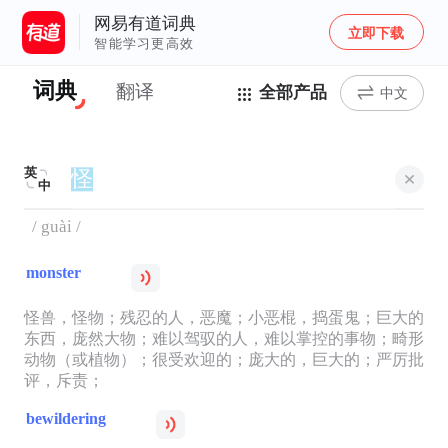
网易有道词典
立即下载
智能学习更高效
词典
翻译
全部产品
中文
英
中
/ guài /
monster
怪兽，怪物；残忍的人，恶魔；小恶棍，捣蛋鬼；巨大的
东西，庞然大物；难以驾驭的人，难以掌控的事物；畸形
动物（或植物）；很受欢迎的；庞大的，巨大的；严厉批
评，斥责；
bewildering