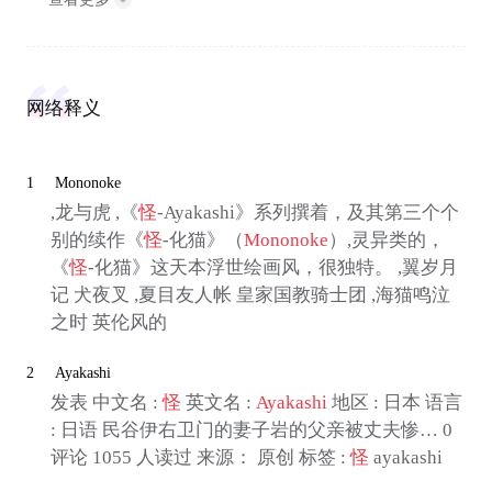
网络释义
1
Mononoke
,龙与虎 ,《
怪
-Ayakashi》系列撰着，及其第三个个
别的续作《
怪
-化猫》（
Mononoke
）,灵异类的，
《
怪
-化猫》这天本浮世绘画风，很独特。 ,翼岁月
记 犬夜叉 ,夏目友人帐 皇家国教骑士团 ,海猫鸣泣
之时 英伦风的
2
Ayakashi
发表 中文名 :
怪
英文名 :
Ayakashi
地区 : 日本 语言
: 日语 民谷伊右卫门的妻子岩的父亲被丈夫惨… 0
评论 1055 人读过 来源： 原创 标签 :
怪
ayakashi