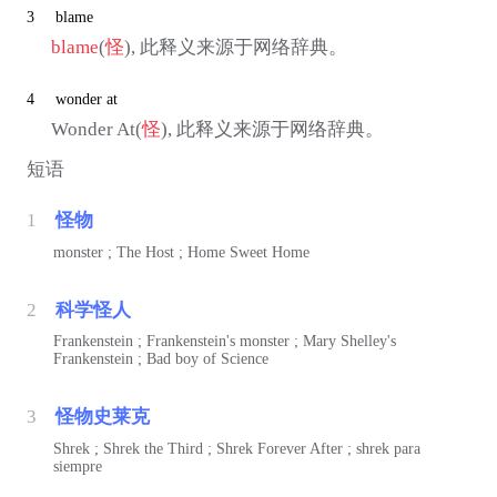
3
blame
blame
(
怪
), 此释义来源于网络辞典。
4
wonder at
Wonder At(
怪
), 此释义来源于网络辞典。
短语
1
怪物
monster ; The Host ; Home Sweet Home
2
科学怪人
Frankenstein ; Frankenstein's monster ; Mary Shelley's
Frankenstein ; Bad boy of Science
3
怪物史莱克
Shrek ; Shrek the Third ; Shrek Forever After ; shrek para
siempre