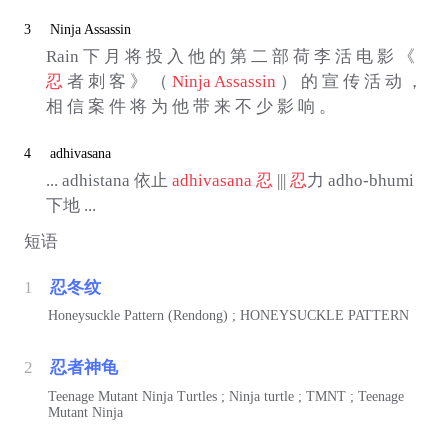
3
Ninja Assassin
Rain 下 月 将 投 入 他 的 第 二 部 荷 李 活 电 影 《
忍
者 刺 客 》 （
Ninja Assassin
） 的 宣 传 活 动 ，
相 信 案 件 将 为 他 带 来 不 少 影 响 。
4
adhivasana
... adhistana 依止
adhivasana
忍
|||
忍
力 adho-bhumi
下地 ...
短语
1
忍冬纹
Honeysuckle Pattern (Rendong) ; HONEYSUCKLE PATTERN
2
忍者神龟
Teenage Mutant Ninja Turtles ; Ninja turtle ; TMNT ; Teenage
Mutant Ninja