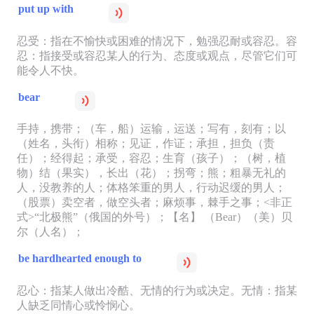
put up with
忍受：指在不愉快或困难的情况下，勉强忍耐或容忍。容
忍：指接受或容忍某人的行为、态度或观点，尽管它们可
能令人不快。
bear
手持，携带；（车，船）运输，运送；写有，刻有；以
（姓名，头衔）相称；见证，作证；承担，担负（责
任）；经得起；承受，容忍；生育（孩子）；（树，植
物）结（果实），长出（花）；拐弯；熊；粗暴无礼的
人，没教养的人；体格笨重的男人，行动迟缓的男人；
（股票）卖空者，做空头者；麻烦事，棘手之事；<非正
式>“北极熊”（俄国的外号）；【名】 （Bear）（美）贝
尔（人名）；
be hardhearted enough to
忍心：指某人做出冷酷、无情的行为或决定。无情：指某
人缺乏同情心或怜悯心。