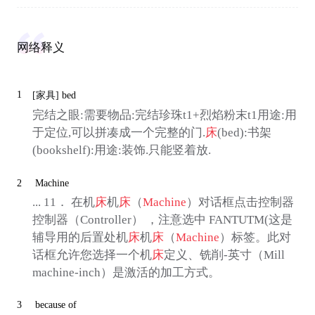
网络释义
1
[家具]
bed
完结之眼:需要物品:完结珍珠t1+烈焰粉末t1用途:用
于定位,可以拼凑成一个完整的门.
床
(bed):书架
(bookshelf):用途:装饰.只能竖着放.
2
Machine
... 11． 在机
床
机
床
（
Machine
）对话框点击控制器
控制器（Controller） ，注意选中 FANTUTM(这是
辅导用的后置处机
床
机
床
（
Machine
）标签。此对
话框允许您选择一个机
床
定义、铣削-英寸（Mill
machine-inch）是激活的加工方式。
3
because of