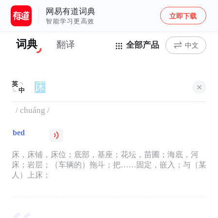
网易有道词典
立即下载
智能学习更高效
词典
翻译
全部产品
中文
英
中
/ chuáng /
bed
床，床铺，床位；底部，基座；花坛，苗圃；海底，河
床；岩层；（车辆的）拖斗；把……固定，嵌入；与（某
人）上床；