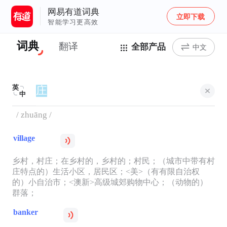
网易有道词典
立即下载
智能学习更高效
词典
翻译
全部产品
中文
英
中
/ zhuāng /
village
乡村，村庄；在乡村的，乡村的；村民；（城市中带有村
庄特点的）生活小区，居民区；<美>（有有限自治权
的）小自治市；<澳新>高级城郊购物中心；（动物的）
群落；
banker