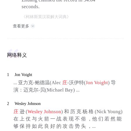
seconds.
《柯林斯英汉双解大词典》
查看更多
网络释义
1
Jon Voight
... 亚力克-鲍德温(Alec
庄
-沃伊特(
Jon Voight
) 导
演：迈克尔-贝(Michael Bay) ...
2
Wesley Johnson
庄
逊 (
Wesley Johnson
) 和 历 克 杨 格 (Nick Young)
在 上 仗 与 火 箭 一 战 表 现 不 俗 ，他 们 若 然 能
够 保 持 如 此 良 好 的 攻 击 势 头 ，...