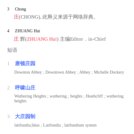
3
Chong
庄
(CHONG), 此释义来源于网络辞典。
4
ZHUANG Hui
庄
辉(
ZHUANG Hui
) 主编Editor．in-Chief
短语
1
唐顿庄园
Downton Abbey ; Downtown Abbey ; Abbey ; Michelle Dockery
2
呼啸山庄
Wuthering Heights ; wuthering ; heights ; Heathcliff ; wuthering
heights
3
大庄园制
latifundia;lātus ; Latifundia ; latifundium system