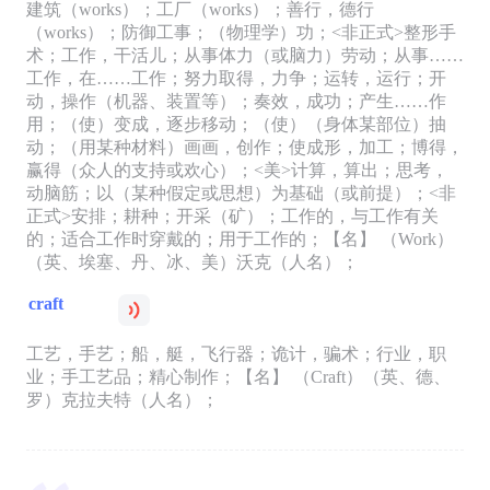
建筑（works）；工厂（works）；善行，德行
（works）；防御工事；（物理学）功；<非正式>整形手
术；工作，干活儿；从事体力（或脑力）劳动；从事……
工作，在……工作；努力取得，力争；运转，运行；开
动，操作（机器、装置等）；奏效，成功；产生……作
用；（使）变成，逐步移动；（使）（身体某部位）抽
动；（用某种材料）画画，创作；使成形，加工；博得，
赢得（众人的支持或欢心）；<美>计算，算出；思考，
动脑筋；以（某种假定或思想）为基础（或前提）；<非
正式>安排；耕种；开采（矿）；工作的，与工作有关
的；适合工作时穿戴的；用于工作的；【名】 （Work）
（英、埃塞、丹、冰、美）沃克（人名）；
craft
工艺，手艺；船，艇，飞行器；诡计，骗术；行业，职
业；手工艺品；精心制作；【名】 （Craft）（英、德、
罗）克拉夫特（人名）；