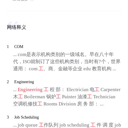
网络释义
1
COM
... com是表示机构类别的一级域名。早在八十年
代，ISO就制订了这些机构类别，当时有7个，世界
通用： com
工
、商、金融等企业 edu 教育机构 ...
2
Engineering
...
Engineering
工
程 部： Electrician 电
工
Carpenter
木
工
Boilerman 锅炉
工
Painter 油漆
工
Technician
空调机修技
工
Rooms Division 房 务 部： ...
3
Job Scheduling
... job queue
工
作队列 job scheduling
工
件 调 度 job