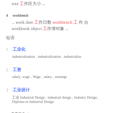
size
工
作区大小 ...
4
workbench
... work date
工
作日数
workbench
工
作 台
workbook object
工
作簿对象 ...
短语
1
工业化
industrialisation ; industrialization ; industrialize
2
工资
salary; wage ; Wage ; salary ; earnings
3
工业设计
工业
Industrial Design ; industrial design ; Industry Design ;
Diploma in Industrial Design