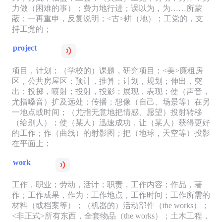
力做（困难的事）；费力地行进；误以为，为……所蒙
蔽；一再重申，反复说明；<古>耕（地）；工党的，支
持工党的；
project
项目，计划；（学校的）课题，研究项目；<美>廉租房
区，公共房屋区；预计，推算；计划，规划；伸出，突
出；投掷，喷射；投射，投影；展现，表现；使（声音，
尤指嗓音）扩及远处；传播；想像（自己、场景等）在另
一地点或时间；（尤指无意地把情感、愿望）投射转移
（给别人）；使（某人）迅速成功，让（某人）获得更好
的工作；作（曲线）的射影图；把（地球，天空等）投影
在平面上；
work
工作，职业；劳动，活计；职责，工作内容；作品，著
作；工作成果，作为；工作地点，工作时间；工作所需的
材料（或档案等）；（机器的）活动部件（the works）；
<非正式>所有东西，全套物品（the works）；土木工程，