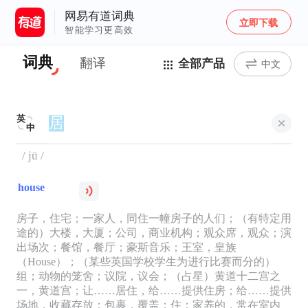
网易有道词典
立即下载
智能学习更高效
词典
翻译
全部产品
中文
英
中
/ jū /
house
房子，住宅；一家人，同住一幢房子的人们；（有特定用
途的）大楼，大厦；公司，商业机构；观众席，观众；演
出场次；餐馆，餐厅；豪斯音乐；王室，皇族
（House）；（某些英国学校学生为进行比赛而分的）
组；动物的笼舍；议院，议会；（占星）黄道十二宫之
一，黄道宫；让……居住，给……提供住房；给……提供
场地，收藏存放；包裹，覆盖；住；家养的，常在室内