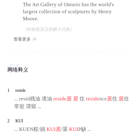
The Art Gallery of Ontario has the world's
largest collection of sculptures by Henry
Moore.
《柯林斯英汉双解大词典》
查看更多
网络释义
1
reside
... resid残油 渣油
reside
居
居
住
reside
nce
居
住
居
住
常驻 滞留 ...
2
KUI
... KUEN权/娟
KUI
居
/渠
KUI
P缺 ...