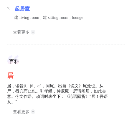
3
起居室
建
living room ;
建
sitting room ; lounge
查看更多
百科
居
居，读音jī、jū、qú，同凥。出自《说文》凥处也。从
尸，得几而止也。引孝经，仲尼凥，凥谓闲居，如此会
意。今文作居。动词时表坐下：《论语阳货》“居！吾语
女。”
查看更多