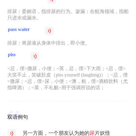
排尿：委婉语，指排尿的行为。渗漏：在航海领域，指船
只进水或漏水。
pass water
排尿：将尿液从身体中排出，即小便。
piss
<忌，俚>撒尿，小便；<英，忌，俚>下大雨；<忌，俚>
大笑不止，笑破肚皮（piss yourself (laughing)）；<忌，俚
>撒尿；<忌，俚>尿，小便；<澳，粗，俚>酒精饮料（尤
指啤酒）；<英，不礼貌>用于强调所说的话；
双语例句
另一方面，一个朋友认为她的
尿
片妖怪