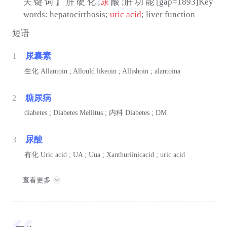
关 键 词 】 肝 硬 化 ;
尿
酸 ;肝 功 能 [gap=1893]Key
words: hepatocirrhosis;
uric acid
; liver function
短语
1
尿囊素
生化
Allantoin ; Allould likeoin ; Allishoin ; alantoina
2
糖尿病
diabetes ; Diabetes Mellitus ;
内科
Diabetes ; DM
3
尿酸
有化
Uric acid ; UA ; Uua ; Xanthuriinicacid ; uric acid
查看更多