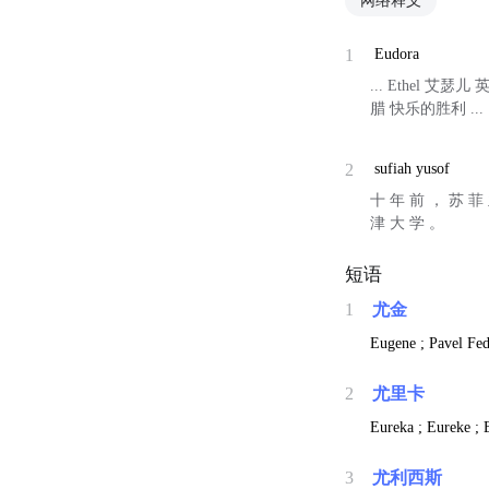
网络释义
1
Eudora
... Ethel 
腊 快乐的胜利 ...
2
sufiah yusof
十 年 前 ， 苏 菲
津 大 学 。
短语
1
尤金
Eugene ; Pavel Fed
2
尤里卡
Eureka ; Eureke ;
3
尤利西斯