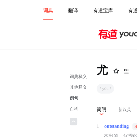
词典
翻译
有道宝库
有
尤
词典释义
其他释义
/ yóu /
例句
百科
简明
新汉英
1
outstanding
杰出的，优秀