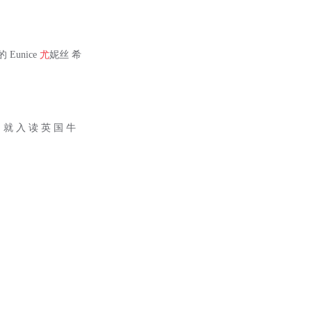
Eunice
尤
妮丝 希
 岁 就 入 读 英 国 牛