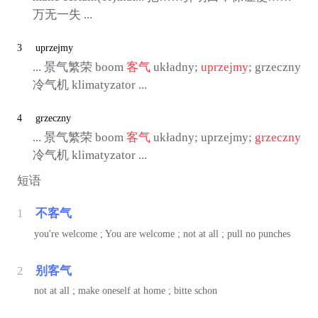
万无一失 ...
3
uprzejmy
... 景气繁荣 boom
客气
układny;
uprzejmy
; grzeczny
冷气机 klimatyzator ...
4
grzeczny
... 景气繁荣 boom
客气
układny; uprzejmy;
grzeczny
冷气机 klimatyzator ...
短语
1
不客气
you're welcome ; You are welcome ; not at all ; pull no punches
2
别客气
not at all ; make oneself at home ; bitte schon