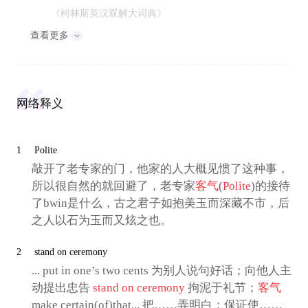
《柯林斯英汉双解大词典》
查看更多
网络释义
1
Polite
敲开了老专家的门，他家的人大概见惯了这种事，
所以很自然的就回避了，老专家
客气
(
Polite
)的接待
了bwin是什么，古之君子如抱美玉而深藏不市，后
之人以石为玉而又炫之也。
2
stand on ceremony
... put in one’s two cents 为别人说句好话；向他人主
动提出忠告
stand on ceremony
拘泥于礼节；
客气
make certain(of)that... 把……弄明白；保证使……