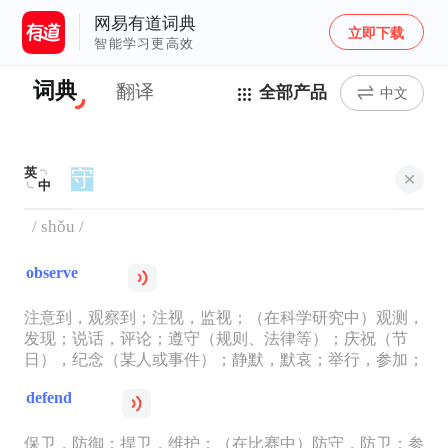
网易有道词典
立即下载
智能学习更高效
词典
翻译
全部产品
中文
英
中
/ shǒu /
observe
注意到，观察到；注视，监视；（在科学研究中）观测，
发现；说话，评论；遵守（规则、法律等）；庆祝（节
日），纪念（某人或事件）；静默，默哀；举行，参加；
defend
保卫，防御；捍卫，维护；（在比赛中）防守，防卫；参