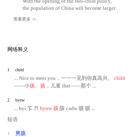
With the opening of the two-child policy,
the population of China will become larger.
查看更多
网络释义
1
child
... Nice to meet you．一一一见到你真高兴。
child
——小
孩
、
孩
，儿童 that——那个 ...
2
bynw
... byi 孓 卪
bynw
孩
陔 cadw 骐 骐 ...
短语
1
男孩