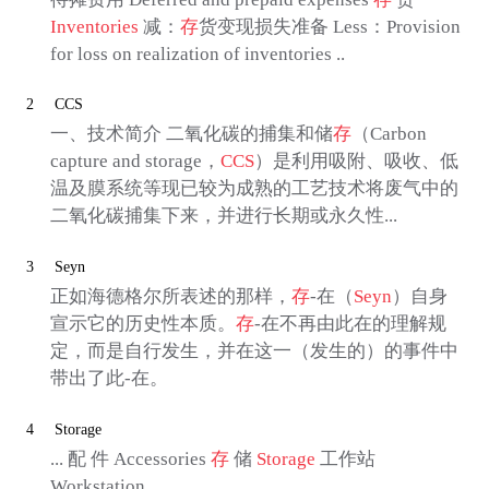
Inventories
减：
存
货变现损失准备 Less：Provision
for loss on realization of inventories ..
2
CCS
一、技术简介 二氧化碳的捕集和储
存
（Carbon
capture and storage，
CCS
）是利用吸附、吸收、低
温及膜系统等现已较为成熟的工艺技术将废气中的
二氧化碳捕集下来，并进行长期或永久性...
3
Seyn
正如海德格尔所表述的那样，
存
-在（
Seyn
）自身
宣示它的历史性本质。
存
-在不再由此在的理解规
定，而是自行发生，并在这一（发生的）的事件中
带出了此-在。
4
Storage
... 配 件 Accessories
存
储
Storage
工作站
Workstation ...