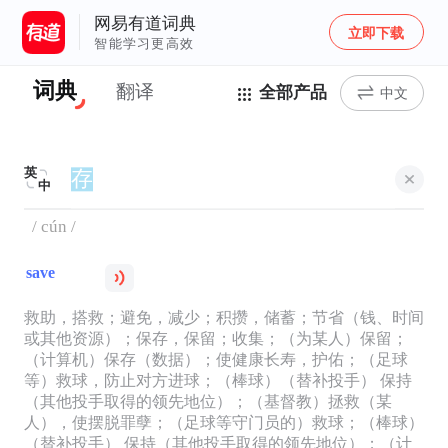
网易有道词典
立即下载
智能学习更高效
词典
翻译
全部产品
中文
英
中
/ cún /
save
救助，搭救；避免，减少；积攒，储蓄；节省（钱、时间
或其他资源）；保存，保留；收集；（为某人）保留；
（计算机）保存（数据）；使健康长寿，护佑；（足球
等）救球，防止对方进球；（棒球）（替补投手） 保持
（其他投手取得的领先地位）；（基督教）拯救（某
人），使摆脱罪孽；（足球等守门员的）救球；（棒球）
（替补投手） 保持（其他投手取得的领先地位）；（计