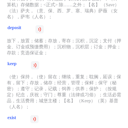
算机）存储数据；<正式> 除……之外；【名】 （Save）
（法）萨夫，（意、保、西、罗、塞、瑞典）萨薇 （女
名），萨韦（人名）；
deposit
放下，放置；储蓄；存放，寄存；沉积，沉淀；支付（押
金、订金或预缴费用）；沉积物，沉积层；订金；押金；
存款；竞选保证金；
keep
（使）保持，（使）留在；继续，重复；耽搁，延误；保
有，留下；存放，储存；经营，管理；保鲜；保守（秘
密）；遵守；记录，记载；饲养；供养；保护；（按规
定）纪念，庆祝；守门；尊重（法律或习俗）；生活必需
品，生活费用；城堡主楼；【名】 （Keep）（英）基普
（人名）；
exist