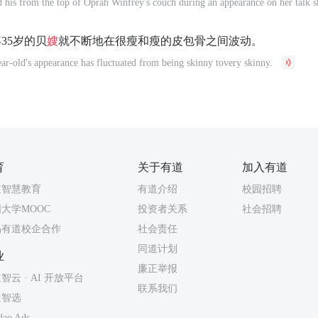
 his from the top of Oprah Winfrey's couch during an appearance on her talk 
35岁的贝
嫂
就不断地在很瘦和瘦的皮包骨之间波动。
ar-old's appearance has fluctuated from being skinny tovery skinny.
育
关于有道
加入有道
道智慧教育
有道介绍
校园招聘
大学MOOC
投资者关系
社会招聘
易有道校企合作
社会责任
同道计划
业
廉正举报
智云 · AI 开放平台
联系我们
道智选
dao Ads