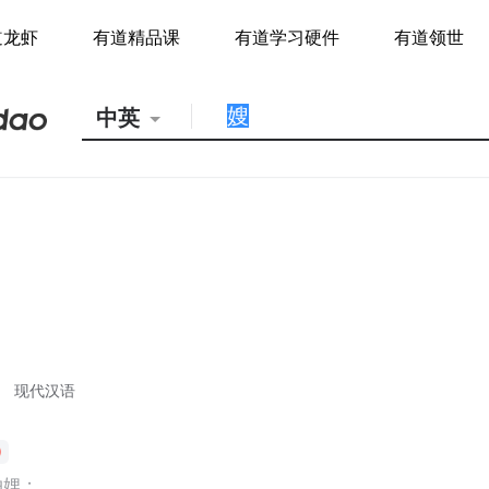
道龙虾
有道精品课
有道学习硬件
有道领世
中英
现代汉语
妯娌；