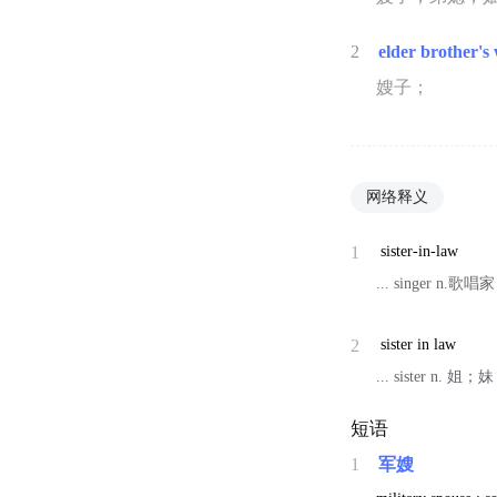
2
elder brother's 
嫂子；
网络释义
1
sister-in-law
... singer n.
2
sister in law
... sister n. 姐；
短语
1
军嫂