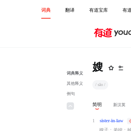
词典
翻译
有道宝库
有
嫂
词典释义
其他释义
/ sǎo /
例句
简明
新汉英
1
sister-in-law
嫂子；弟媳；